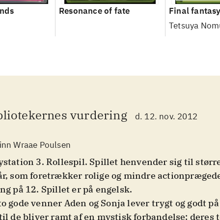
nds
Resonance of fate
Final fantasy
Tetsuya Nom
bliotekernes vurdering
d. 12. nov. 2012
inn Wraae Poulsen
ystation 3. Rollespil. Spillet henvender sig til størr
år, som foretrækker rolige og mindre actionprægede
ing på 12. Spillet er på engelsk
.
to gode venner Aden og Sonja lever trygt og godt på
til de bliver ramt af en mystisk forbandelse: deres t