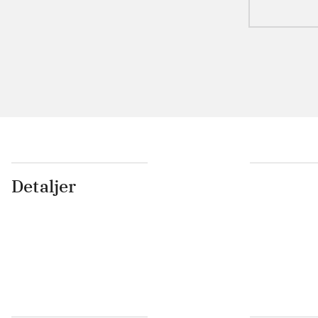
Detaljer
...
...
...
...