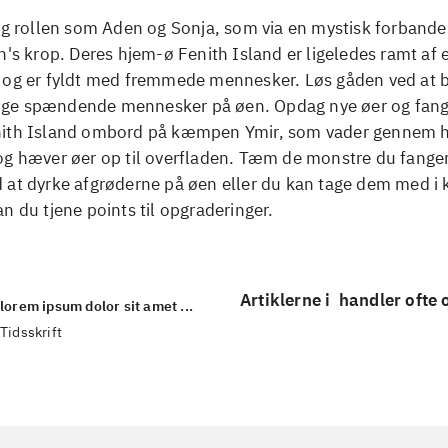
ag rollen som Aden og Sonja, som via en mystisk forbande
n's krop. Deres hjem-ø Fenith Island er ligeledes ramt af 
 og er fyldt med fremmede mennesker. Løs gåden ved at b
ge spændende mennesker på øen. Opdag nye øer og fan
ith Island ombord på kæmpen Ymir, som vader gennem h
og hæver øer op til overfladen. Tæm de monstre du fange
 at dyrke afgrøderne på øen eller du kan tage dem med i
n du tjene points til opgraderinger.
Artiklerne i
handler ofte
lorem ipsum dolor sit amet ...
Tidsskrift