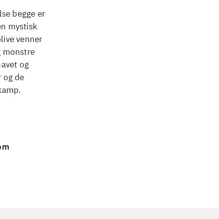
lse begge er
en mystisk
live venner
g monstre
avet og
r og de
 kamp.
 om