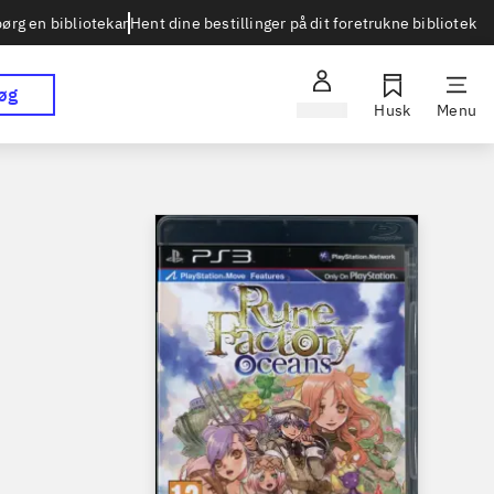
Hent dine bestillinger på dit foretrukne bibliotek
ørg en bibliotekar
øg
Log ind
Husk
Menu