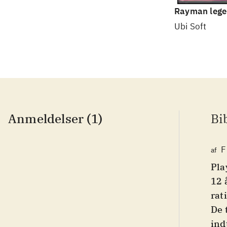
Rayman lege
Ubi Soft
Anmeldelser (1)
Bi
F
af
Pla
12 
rat
De 
ind