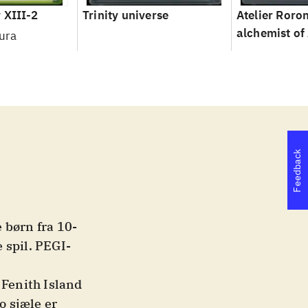
 XIII-2
Trinity universe
Atelier Roron
alchemist of
ura
Feedback
e børn fra 10-
 spil. PEGI-
 Fenith Island
o sjæle er