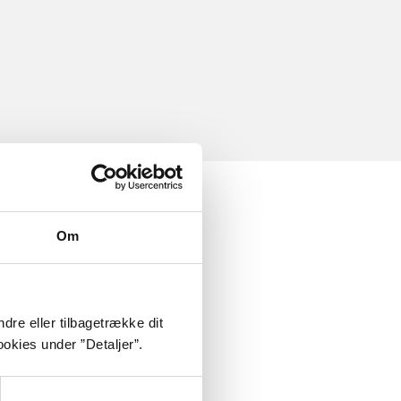
Om
dre eller tilbagetrække dit
okies under ”Detaljer”.