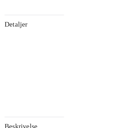
Detaljer
...
...
...
...
...
...
...
...
...
...
...
...
Beskrivelse