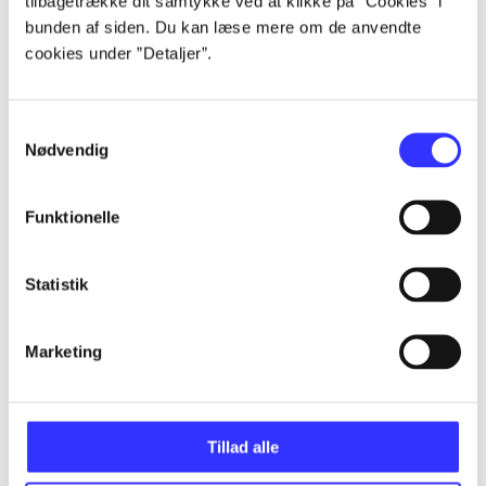
tilbagetrække dit samtykke ved at klikke på ”Cookies” i
bunden af siden. Du kan læse mere om de anvendte
cookies under ”Detaljer”.
Artikler
Samtykkevalg
Alle registrerede artikler fordelt på udgivelser
Nødvendig
...
Funktionelle
...
Statistik
...
Marketing
...
Tillad alle
...