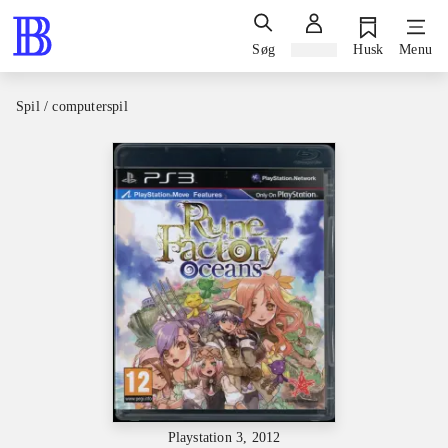
Søg
Log ind
Husk
Menu
Spil / computerspil
Playstation 3, 2012