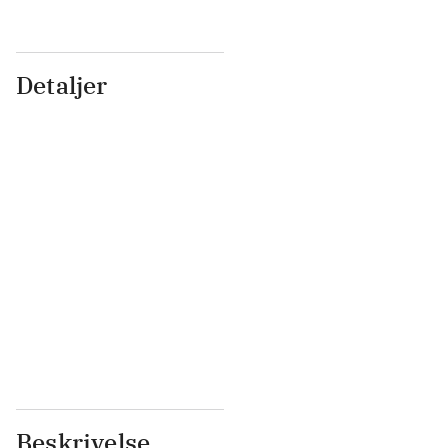
Detaljer
...
...
...
...
...
...
...
...
...
...
...
...
Beskrivelse