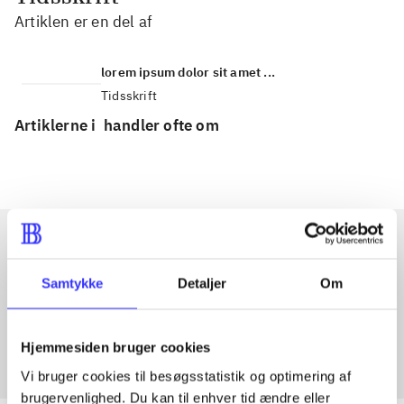
Artiklen er en del af
lorem ipsum dolor sit amet ...
Tidsskrift
Artiklerne i
handler ofte om
Artikler med samme emner
Samtykke
Detaljer
Om
Fra
Hjemmesiden bruger cookies
Vi bruger cookies til besøgsstatistik og optimering af
brugervenlighed. Du kan til enhver tid ændre eller