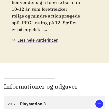
henvender sig til større børn fra
10-12 år, som foretrækker
rolige og mindre actionprægede
spil. PEGI-rating på 12. Spillet
er på engelsk
.
De to gode venner Aden og
Læs hele vurderingen
Sonja lever trygt og godt på
Fenith Island indtil de bliver
ramt af en mystisk forbandelse:
deres to sjæle er med et fanget i
Adens krop og Fenith Island,
som de kender den, er erstattet
af en mystisk ø fyldt med
Informationer og udgaver
fremmede mennesker. Det er
nu spillerens opgave at løse
Playstation 3
2012
denne gåde og til hjælp har man