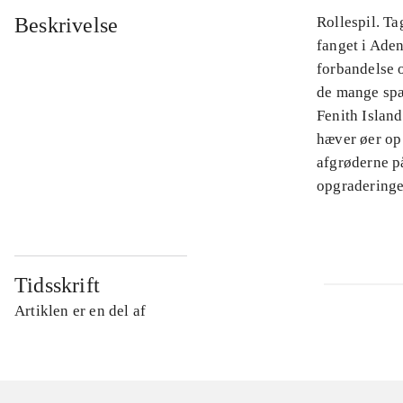
Beskrivelse
Rollespil. T
fanget i Aden
forbandelse 
de mange sp
Fenith Islan
hæver øer op
afgrøderne på
opgraderinge
Tidsskrift
Artiklen er en del af