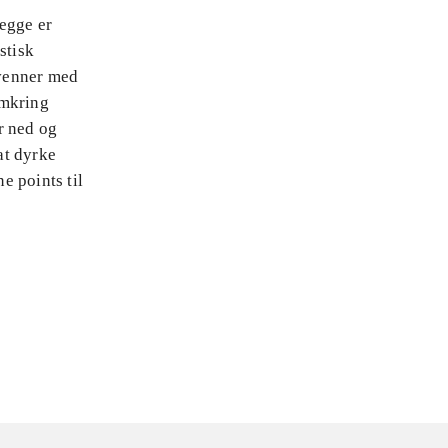
egge er
stisk
 venner med
omkring
r ned og
at dyrke
e points til