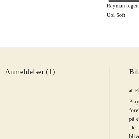
Rayman legen
Ubi Soft
Anmeldelser (1)
Bib
F
af
Play
fore
på e
De t
bliv