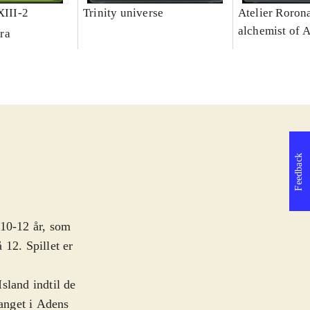
XIII-2
Trinity universe
Atelier Rorona
alchemist of 
ra
Feedback
a 10-12 år, som
 12. Spillet er
sland indtil de
fanget i Adens