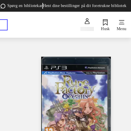
Spørg en bibliotekar
Hent dine bestillinger på dit foretrukne bibliotek
Log ind
Husk
Menu