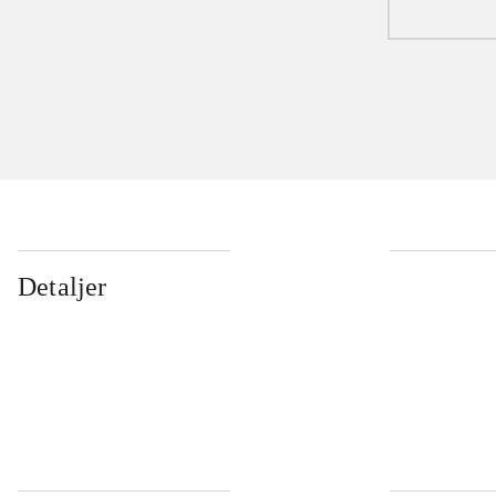
Detaljer
...
...
...
...