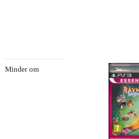
...
...
Minder om