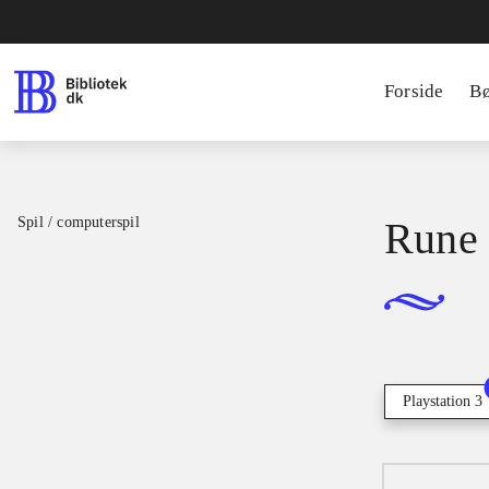
Forside
B
Spil / computerspil
Rune 
Playstation 3