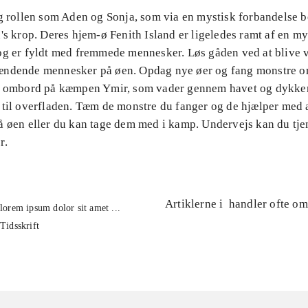
ag rollen som Aden og Sonja, som via en mystisk forbandelse b
's krop. Deres hjem-ø Fenith Island er ligeledes ramt af en my
og er fyldt med fremmede mennesker. Løs gåden ved at blive
ændende mennesker på øen. Opdag nye øer og fang monstre 
d ombord på kæmpen Ymir, som vader gennem havet og dykke
 til overfladen. Tæm de monstre du fanger og de hjælper med 
 øen eller du kan tage dem med i kamp. Undervejs kan du tjen
r.
Artiklerne i
handler ofte om
lorem ipsum dolor sit amet ...
Tidsskrift