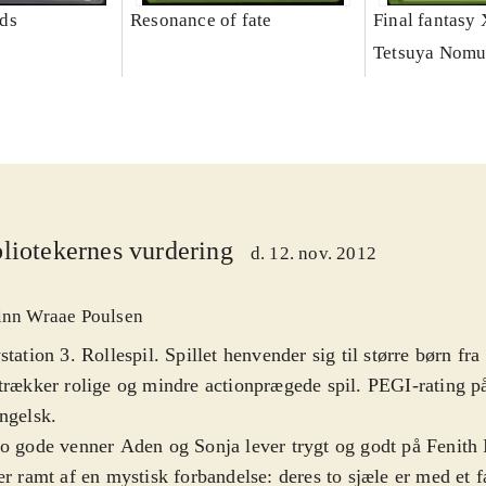
ds
Resonance of fate
Final fantasy 
Tetsuya Nomu
liotekernes vurdering
d. 12. nov. 2012
inn Wraae Poulsen
station 3. Rollespil. Spillet henvender sig til større børn fr
trækker rolige og mindre actionprægede spil. PEGI-rating på
ngelsk
.
o gode venner Aden og Sonja lever trygt og godt på Fenith I
er ramt af en mystisk forbandelse: deres to sjæle er med et 