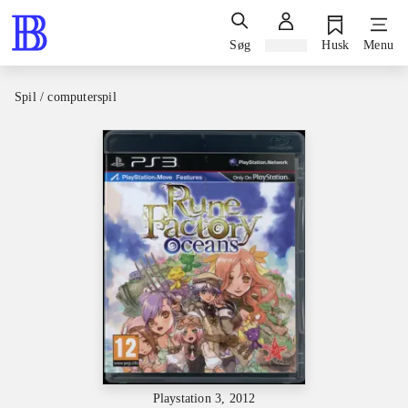
Søg
Log ind
Husk
Menu
Spil / computerspil
Playstation 3, 2012