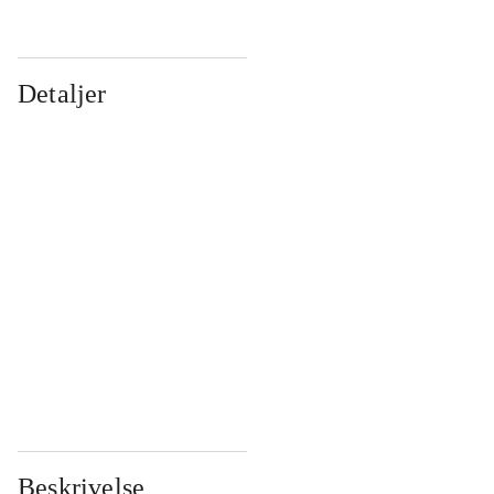
Detaljer
...
...
...
...
...
...
...
...
...
...
...
...
Beskrivelse