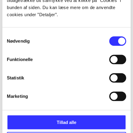
tilbagetrække dit samtykke ved at klikke på ”Cookies” i
bunden af siden. Du kan læse mere om de anvendte
cookies under ”Detaljer”.
Artikler
Samtykkevalg
Alle registrerede artikler fordelt på udgivelser
Nødvendig
...
Funktionelle
...
Statistik
...
Marketing
...
Tillad alle
...