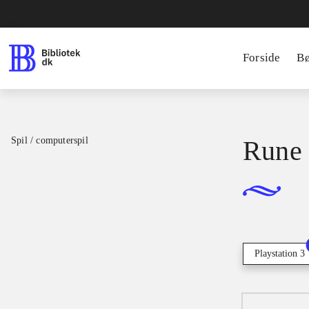
Forside
B
Spil / computerspil
Rune 
Playstation 3