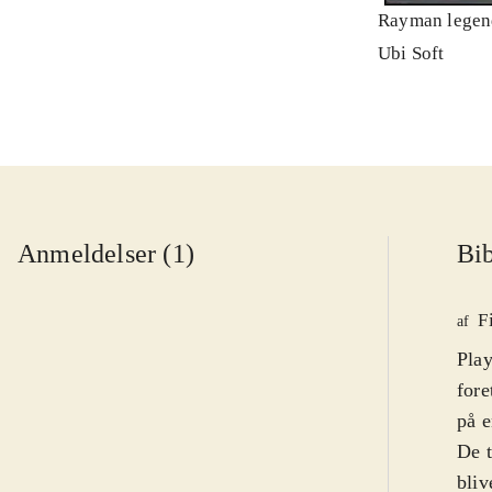
Rayman legen
Ubi Soft
Anmeldelser (1)
Bib
F
af
Play
fore
på e
De t
bliv