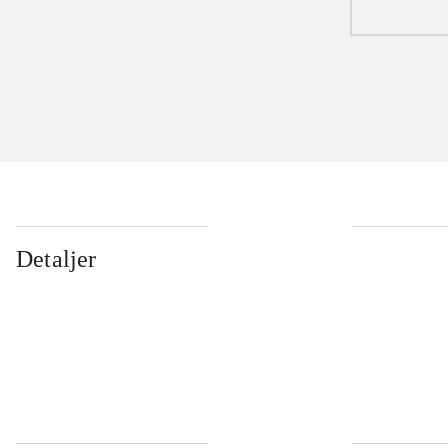
Detaljer
...
...
...
...