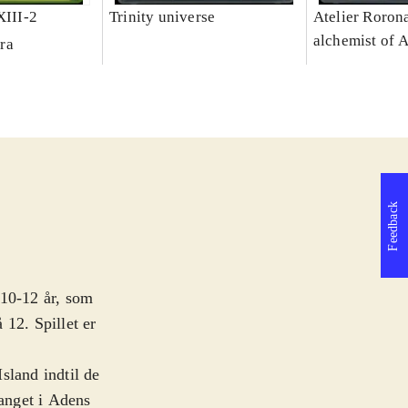
XIII-2
Trinity universe
Atelier Rorona
alchemist of 
ra
Feedback
a 10-12 år, som
 12. Spillet er
sland indtil de
fanget i Adens