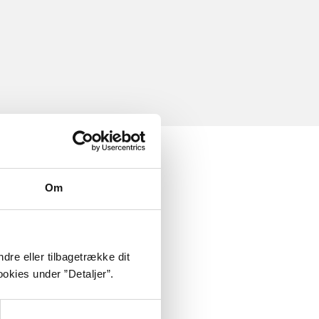
Om
dre eller tilbagetrække dit
okies under ”Detaljer”.