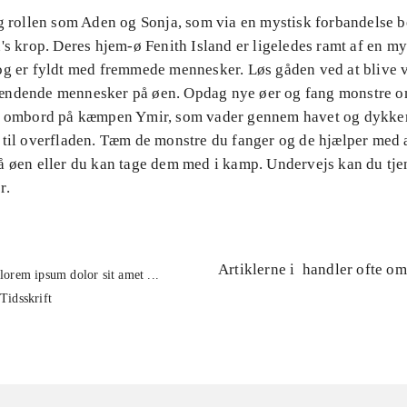
ag rollen som Aden og Sonja, som via en mystisk forbandelse b
's krop. Deres hjem-ø Fenith Island er ligeledes ramt af en my
og er fyldt med fremmede mennesker. Løs gåden ved at blive
ændende mennesker på øen. Opdag nye øer og fang monstre 
d ombord på kæmpen Ymir, som vader gennem havet og dykke
 til overfladen. Tæm de monstre du fanger og de hjælper med 
 øen eller du kan tage dem med i kamp. Undervejs kan du tjen
r.
Artiklerne i
handler ofte om
lorem ipsum dolor sit amet ...
Tidsskrift