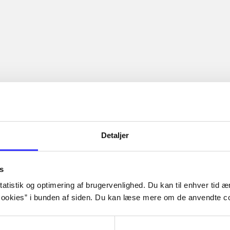
Detaljer
s
atistik og optimering af brugervenlighed. Du kan til enhver tid æn
ookies” i bunden af siden. Du kan læse mere om de anvendte co