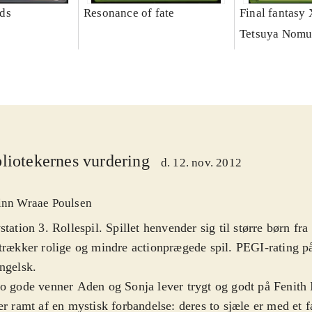
ds
Resonance of fate
Final fantasy 
Tetsuya Nomu
liotekernes vurdering
d. 12. nov. 2012
inn Wraae Poulsen
station 3. Rollespil. Spillet henvender sig til større børn fr
trækker rolige og mindre actionprægede spil. PEGI-rating på
ngelsk
.
o gode venner Aden og Sonja lever trygt og godt på Fenith I
er ramt af en mystisk forbandelse: deres to sjæle er med et 