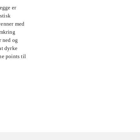
egge er
stisk
 venner med
omkring
r ned og
at dyrke
e points til