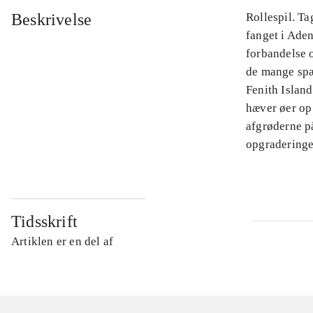
Beskrivelse
Rollespil. T
fanget i Aden
forbandelse 
de mange sp
Fenith Islan
hæver øer op
afgrøderne på
opgraderinge
Tidsskrift
Artiklen er en del af