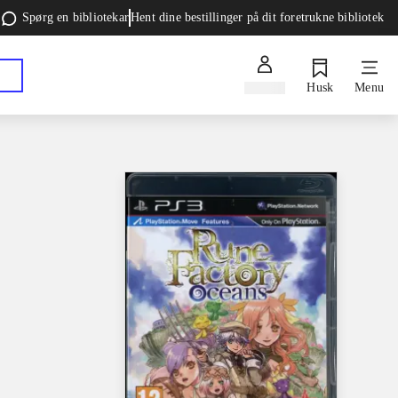
Spørg en bibliotekar
Hent dine bestillinger på dit foretrukne bibliotek
Log ind
Husk
Menu