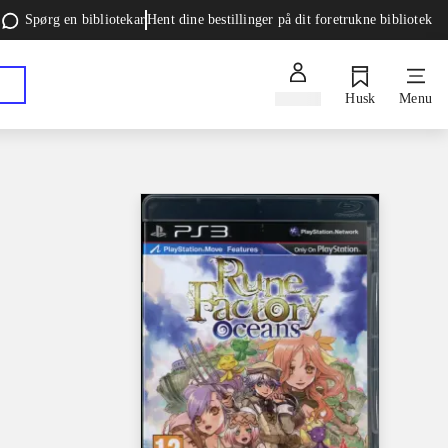
Spørg en bibliotekar
Hent dine bestillinger på dit foretrukne bibliotek
Log ind
Husk
Menu