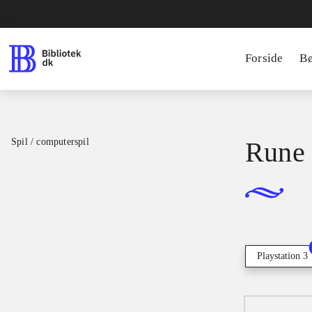
Forside
B
Spil / computerspil
Rune 
Playstation 3