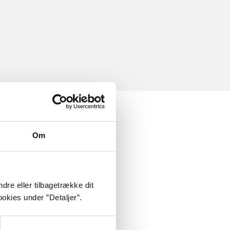
Om
dre eller tilbagetrække dit
okies under ”Detaljer”.