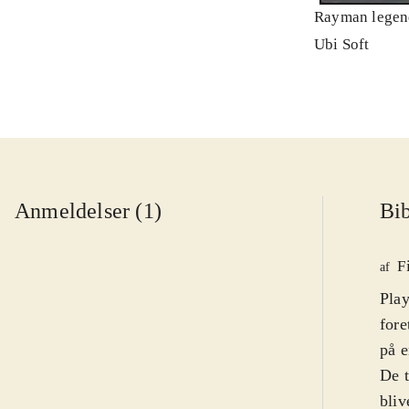
Rayman legen
Ubi Soft
Anmeldelser (1)
Bib
F
af
Play
fore
på e
De t
bliv