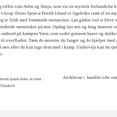
ag rollen som Aden og Sonja, som via en mystisk forbandelse b
's krop. Deres hjem-ø Fenith Island er ligeledes ramt af en my
og er fyldt med fremmede mennesker. Løs gåden ved at blive
ændende mennesker på øen. Opdag nye øer og fang monstre 
d ombord på kæmpen Ymir, som vader gennem havet og dykke
 til overfladen. Tæm de monstre du fanger og de hjælper med 
 øen eller du kan tage dem med i kamp. Undervejs kan du tjen
r.
Artiklerne i
handler ofte om
lorem ipsum dolor sit amet ...
Tidsskrift