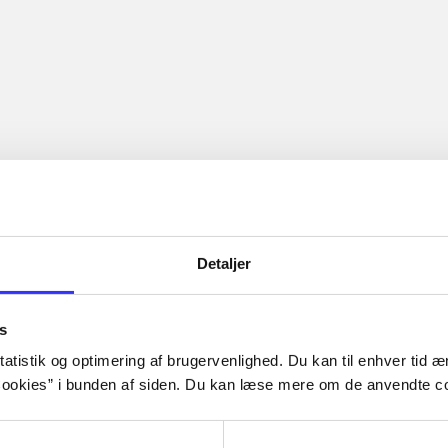
Detaljer
s
atistik og optimering af brugervenlighed. Du kan til enhver tid æn
ookies” i bunden af siden. Du kan læse mere om de anvendte co