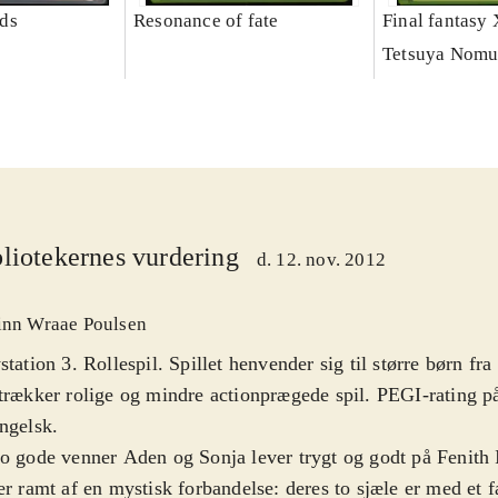
ds
Resonance of fate
Final fantasy 
Tetsuya Nomu
liotekernes vurdering
d. 12. nov. 2012
inn Wraae Poulsen
station 3. Rollespil. Spillet henvender sig til større børn fr
trækker rolige og mindre actionprægede spil. PEGI-rating på
ngelsk
.
o gode venner Aden og Sonja lever trygt og godt på Fenith I
er ramt af en mystisk forbandelse: deres to sjæle er med et 