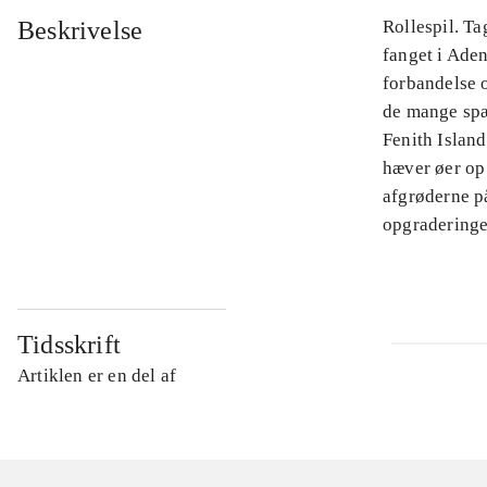
Beskrivelse
Rollespil. T
fanget i Aden
forbandelse 
de mange sp
Fenith Islan
hæver øer op
afgrøderne på
opgraderinge
Tidsskrift
Artiklen er en del af