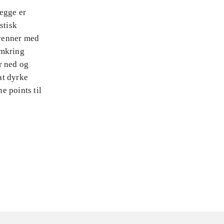
egge er
stisk
 venner med
omkring
r ned og
at dyrke
e points til