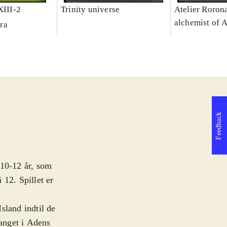
XIII-2
Trinity universe
Atelier Rorona
alchemist of 
ra
Feedback
a 10-12 år, som
 12. Spillet er
sland indtil de
fanget i Adens