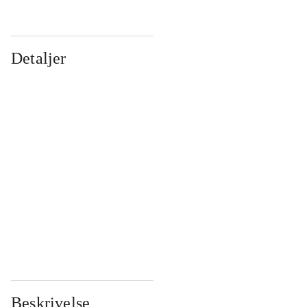
Detaljer
...
...
...
...
...
...
...
...
...
...
...
...
Beskrivelse