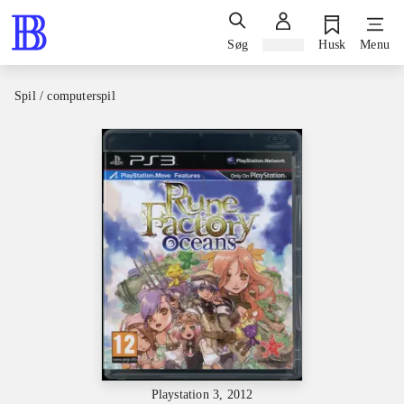
Søg
Log ind
Husk
Menu
Spil / computerspil
Playstation 3, 2012