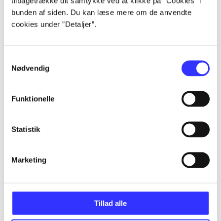
tilbagetrække dit samtykke ved at klikke på ”Cookies” i
bunden af siden. Du kan læse mere om de anvendte
cookies under ”Detaljer”.
Artikler
Samtykkevalg
Alle registrerede artikler fordelt på udgivelser
Nødvendig
...
Funktionelle
...
Statistik
...
Marketing
...
Tillad alle
...