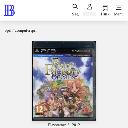
Søg
Log ind
Husk
Menu
Spil / computerspil
Playstation 3, 2012