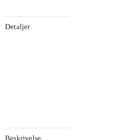
Detaljer
...
...
...
...
...
...
...
...
...
...
...
...
Beskrivelse