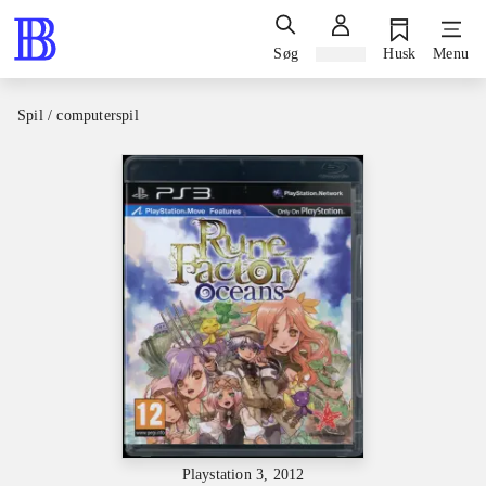
Søg
Log ind
Husk
Menu
Spil / computerspil
Playstation 3, 2012