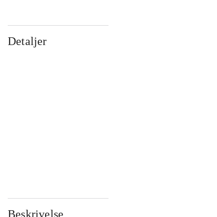
Detaljer
...
...
...
...
...
...
...
...
...
...
...
...
Beskrivelse