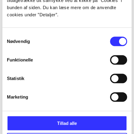
tilbagetrække dit samtykke ved at klikke på ”Cookies” i
bunden af siden. Du kan læse mere om de anvendte
cookies under ”Detaljer”.
Artikler
Samtykkevalg
Alle registrerede artikler fordelt på udgivelser
Nødvendig
...
Funktionelle
...
Statistik
...
Marketing
...
Tillad alle
...