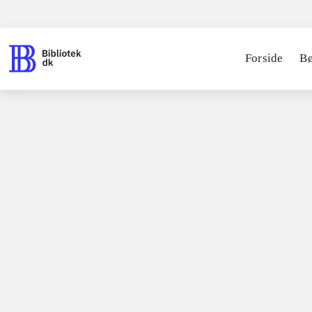
Forside
B
Bøger / faglitteratur for børn / læsebøger