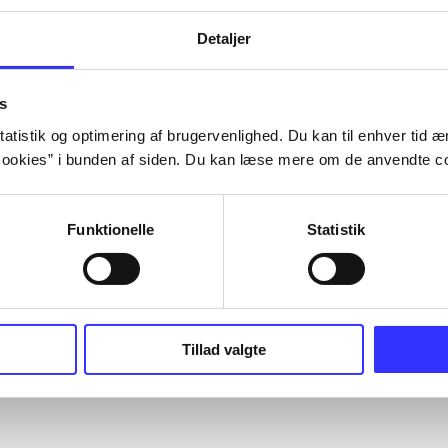
Detaljer
s
Artiklerne i
handler ofte om
lorem ipsum dolor sit amet ...
atistik og optimering af brugervenlighed. Du kan til enhver tid æn
Tidsskrift
ookies” i bunden af siden. Du kan læse mere om de anvendte co
Funktionelle
Statistik
Tillad valgte