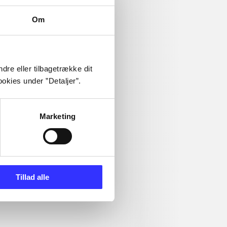
Om
dre eller tilbagetrække dit
okies under ”Detaljer”.
Marketing
Tillad alle