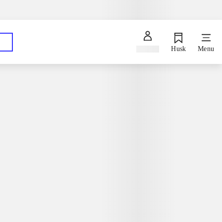
Spørg en bibliotekar
Hent dine bestillinger på dit foretrukne bibliotek
Log ind
Husk
Menu