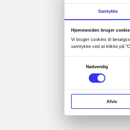
Se alle
(
23
)
Samtykke
Hjemmesiden bruger cookie
Tidsskrift
Vi bruger cookies til besøgsst
Artiklen er en del af
samtykke ved at klikke på ”C
Samtykkevalg
Nødvendig
Artikler med
samme emner
Afvis
Fra