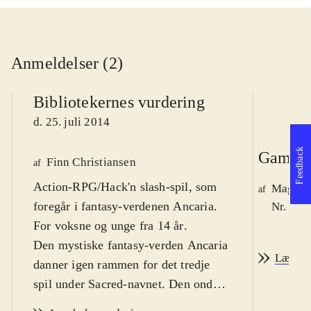
Anmeldelser (2)
Bibliotekernes vurdering
d. 25. juli 2014
Feedback
Game r
Finn Christiansen
af
Action-RPG/Hack'n slash-spil, som
Magnus
af
foregår i fantasy-verdenen Ancaria.
Nr. 145
For voksne og unge fra 14 år
.
Den mystiske fantasy-verden Ancaria
Læs an
danner igen rammen for det tredje
spil under Sacred-navnet. Den onde
hersker Lord Zane Ashen er i færd