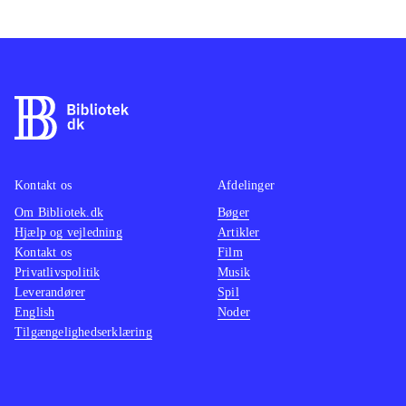
klon", og er da også underholdende
den første times tid. Fans af genren
vil dog hurtigt skuffes over de noget
simple muligheder, som spilleren har
for at opgradere, tilpasse angreb og
finde "loot". Hverken grafik eller lyd
imponerer, hvilket gør den samlede
Kontakt os
Afdelinger
oplevelse noget lunken.
Om Bibliotek.dk
Bøger
Sværhedsgraden kan magtes af de
Hjælp og vejledning
Artikler
fleste i målgruppen. PEGI: 16 og
Kontakt os
Film
ikon for vold
.
Privatlivspolitik
Musik
Leverandører
Genrens bedste spil er i skrivende
Spil
English
Noder
stund Diablo 3, som i øvrigt er på vej
Tilgængelighedserklæring
i en udvidet udgave til konsollerne.
De to tidligere spil i Sacred-serien er
mere tro mod genren og i mine øjne