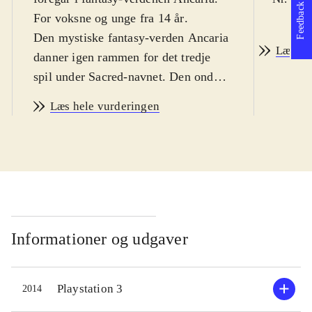
Feedback
For voksne og unge fra 14 år
.
Den mystiske fantasy-verden Ancaria
Læs an
danner igen rammen for det tredje
spil under Sacred-navnet. Den onde
hersker Lord Zane Ashen er i færd
Læs hele vurderingen
med at åbne portene til
underverdenen, hvilket de fire helte i
spillet skal forhindre. Spilleren kan
vælge mellem fem forskellige
heltefigurer, som har vidt forskellige
egenskaber og dermed spilles på
forskellige måder. De tre øvrige
Informationer og udgaver
roller spilles af enten computeren
eller kammerater. To kan spille
Playstation 3
2014
sammen på samme konsol. Undervejs
i historien kan man opgradere sin