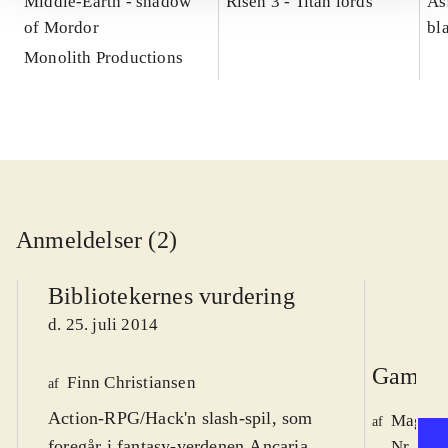
Middle-Earth - shadow
Risen 3 - Titan lords
As
of Mordor
bl
Monolith Productions
Anmeldelser (2)
Bibliotekernes vurdering
d. 25. juli 2014
Game r
Finn Christiansen
af
Action-RPG/Hack'n slash-spil, som
Magnus
af
foregår i fantasy-verdenen Ancaria.
Nr. 145