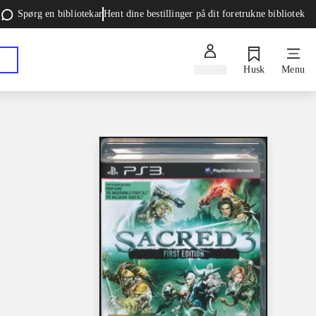
Spørg en bibliotekar
Hent dine bestillinger på dit foretrukne bibliotek
Log ind
Husk
Menu