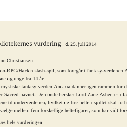
liotekernes vurdering
d. 25. juli 2014
inn Christiansen
on-RPG/Hack'n slash-spil, som foregår i fantasy-verdenen 
ne og unge fra 14 år
.
mystiske fantasy-verden Ancaria danner igen rammen for det
r Sacred-navnet. Den onde hersker Lord Zane Ashen er i f
ene til underverdenen, hvilket de fire helte i spillet skal for
vælge mellem fem forskellige heltefigurer, som har vidt for
skaber og dermed spilles på forskellige måder. De tre øvrige 
æs hele vurderingen
n computeren eller kammerater. To kan spille sammen på s