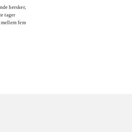
nde hersker,
te tager
 mellem fem