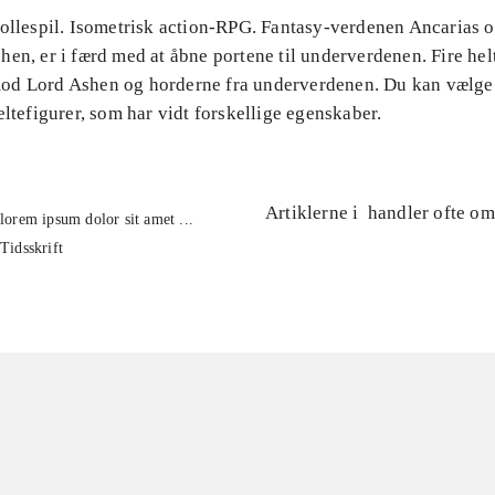
Rollespil. Isometrisk action-RPG. Fantasy-verdenen Ancarias o
en, er i færd med at åbne portene til underverdenen. Fire hel
d Lord Ashen og horderne fra underverdenen. Du kan vælge
eltefigurer, som har vidt forskellige egenskaber.
Artiklerne i
handler ofte om
lorem ipsum dolor sit amet ...
Tidsskrift