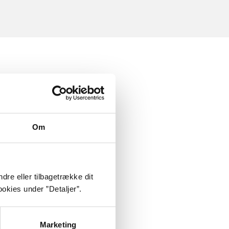
Om
dre eller tilbagetrække dit
okies under ”Detaljer”.
Marketing