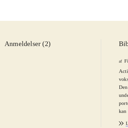
Anmeldelser (2)
Bib
F
af
Acti
voks
Den 
unde
port
kan 
egen
L
ente