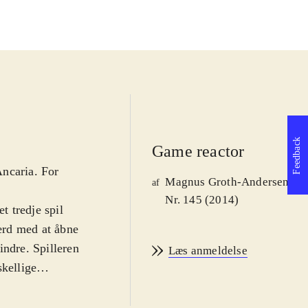
Feedback
Game reactor
Ancaria. For
Magnus Groth-Andersen
af
Nr. 145 (2014)
 tredje spil
ærd med at åbne
hindre. Spilleren
Læs anmeldelse
skellige
roller spilles af
amme konsol.