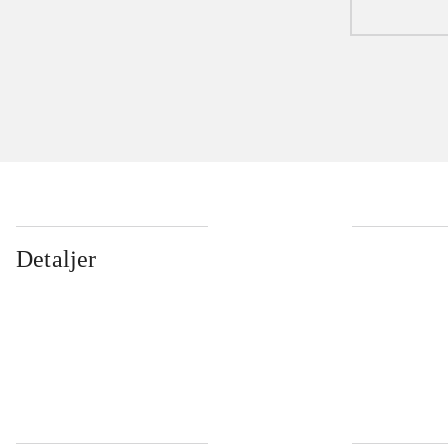
Detaljer
...
...
...
...