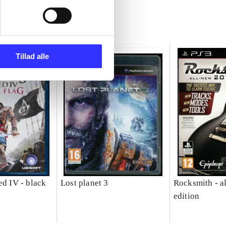
Tillad alle
ed IV - black
Lost planet 3
Rocksmith - a
edition