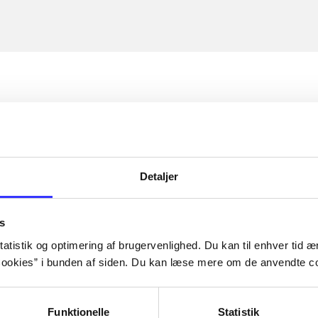
Detaljer
s
atistik og optimering af brugervenlighed. Du kan til enhver tid æn
ookies” i bunden af siden. Du kan læse mere om de anvendte co
Funktionelle
Statistik