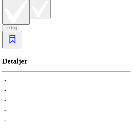
loading
Detaljer
...
...
...
...
...
...