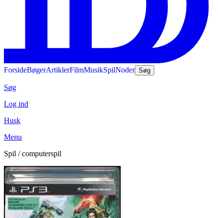
Forside
Bøger
Artikler
Film
Musik
Spil
Noder
Søg
Søg
Log ind
Husk
Menu
Spil / computerspil