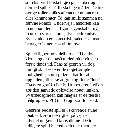
som har vidt forskellige egenskaber og
dermed spilles på forskellige måder. De tre
øvrige roller spilles af enten computeren
eller kammerater. To kan spille sammen på
samme konsol. Undervejs i historien kan
man opgradere sin figurs egenskaber og
man kan samle "loot", dvs. bedre udstyr.
Synsvinklen er isometrisk, således at man
betragter banerne skråt fra oven
.
Spillet ligner umiddelbart en "Diablo-
klon", og er da også underholdende den
første times tid. Fans af genren vil dog
hurtigt skuffes over de noget simple
muligheder, som spilleren har for at
opgradere, tilpasse angreb og finde "loot".
Hverken grafik eller lyd imponerer, hvilket
gør den samlede oplevelse noget lunken.
Sværhedsgraden kan magtes af de fleste i
målgruppen. PEGI: 16 og ikon for vold
.
Genrens bedste spil er i skrivende stund
Diablo 3, som i øvrigt er på vej i en
udvidet udgave til konsollerne. De to
tidligere spil i Sacred-serien er mere tro