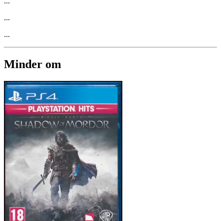
...
...
...
Minder om