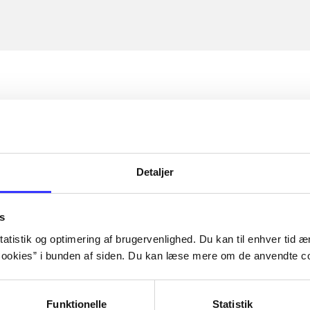
Detaljer
s
atistik og optimering af brugervenlighed. Du kan til enhver tid æn
ookies” i bunden af siden. Du kan læse mere om de anvendte co
Funktionelle
Statistik