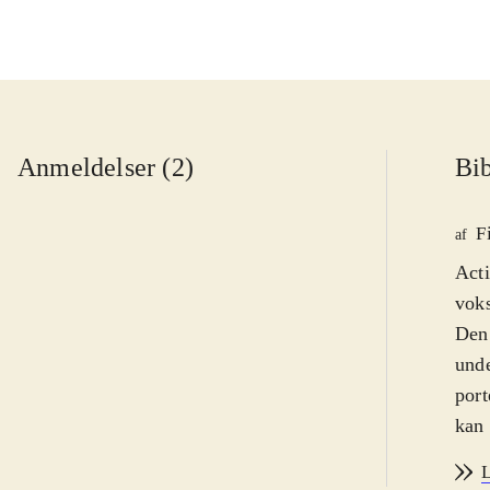
Anmeldelser (2)
Bib
F
af
Acti
voks
Den 
unde
port
kan 
egen
L
ente