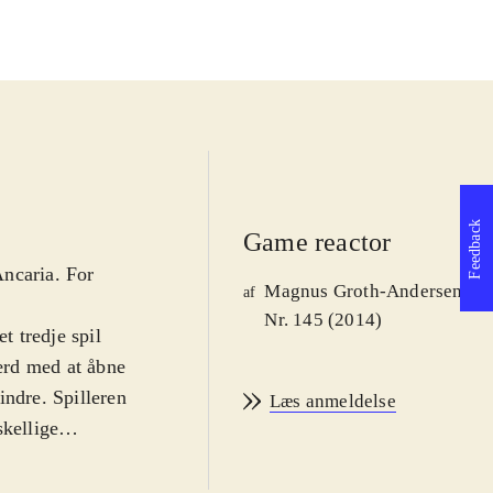
Feedback
Game reactor
Ancaria. For
Magnus Groth-Andersen
af
Nr. 145 (2014)
 tredje spil
ærd med at åbne
hindre. Spilleren
Læs anmeldelse
skellige
roller spilles af
amme konsol.