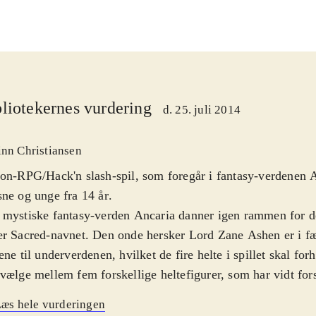
liotekernes vurdering
d. 25. juli 2014
inn Christiansen
on-RPG/Hack'n slash-spil, som foregår i fantasy-verdenen 
ne og unge fra 14 år
.
mystiske fantasy-verden Ancaria danner igen rammen for det
r Sacred-navnet. Den onde hersker Lord Zane Ashen er i f
ene til underverdenen, hvilket de fire helte i spillet skal for
vælge mellem fem forskellige heltefigurer, som har vidt for
skaber og dermed spilles på forskellige måder. De tre øvrige 
æs hele vurderingen
n computeren eller kammerater. To kan spille sammen på s