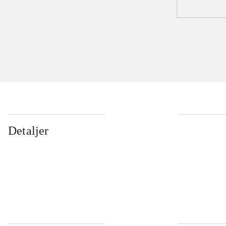
Detaljer
...
...
...
...