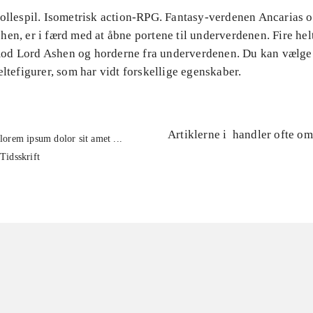
Rollespil. Isometrisk action-RPG. Fantasy-verdenen Ancarias o
en, er i færd med at åbne portene til underverdenen. Fire hel
d Lord Ashen og horderne fra underverdenen. Du kan vælge
eltefigurer, som har vidt forskellige egenskaber.
Artiklerne i
handler ofte om
lorem ipsum dolor sit amet ...
Tidsskrift