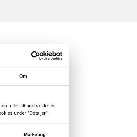
Om
dre eller tilbagetrække dit
okies under ”Detaljer”.
Marketing