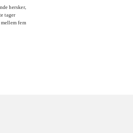
nde hersker,
te tager
 mellem fem