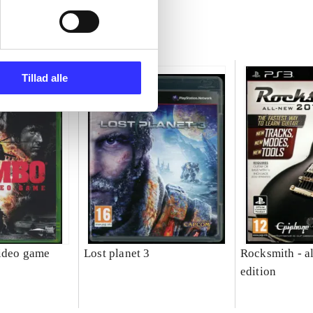
Tillad alle
ideo game
Lost planet 3
Rocksmith - a
edition