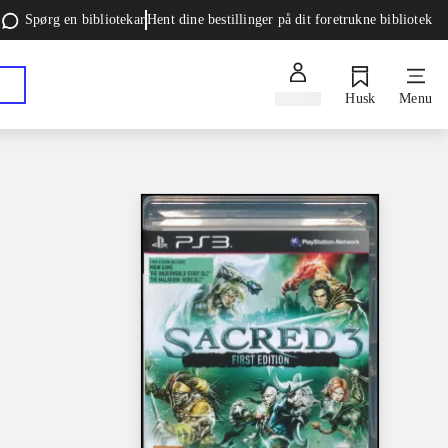
Spørg en bibliotekar
Hent dine bestillinger på dit foretrukne bibliotek
Log ind
Husk
Menu