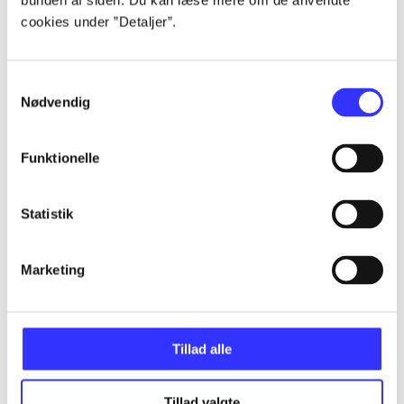
bunden af siden. Du kan læse mere om de anvendte
...
cookies under ”Detaljer”.
...
Samtykkevalg
Nødvendig
...
Funktionelle
...
Statistik
...
Marketing
Tillad alle
Minder om
Tillad valgte