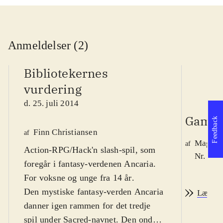
Anmeldelser (2)
Bibliotekernes
vurdering
d. 25. juli 2014
Game 
Feedback
Finn Christiansen
af
Magnus
af
Action-RPG/Hack'n slash-spil, som
Nr. 145
foregår i fantasy-verdenen Ancaria.
For voksne og unge fra 14 år
.
Den mystiske fantasy-verden Ancaria
Læs an
danner igen rammen for det tredje
spil under Sacred-navnet. Den onde