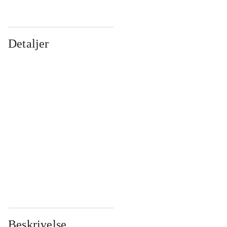
Detaljer
...
...
...
...
...
...
...
...
...
...
...
...
Beskrivelse