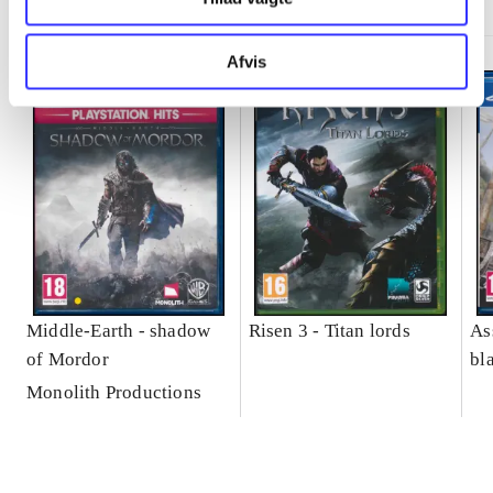
Afvis
Middle-Earth - shadow
Risen 3 - Titan lords
As
of Mordor
bl
Monolith Productions