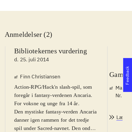
Anmeldelser (2)
Bibliotekernes vurdering
d. 25. juli 2014
Feedback
Game r
Finn Christiansen
af
Action-RPG/Hack'n slash-spil, som
Magnus
af
foregår i fantasy-verdenen Ancaria.
Nr. 14
For voksne og unge fra 14 år
.
Den mystiske fantasy-verden Ancaria
Læs a
danner igen rammen for det tredje
spil under Sacred-navnet. Den onde