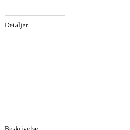
Detaljer
...
...
...
...
...
...
...
...
...
...
...
...
Beskrivelse