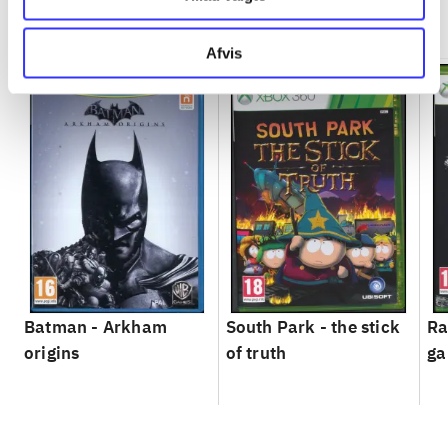
Minder om
Afvis
Batman - Arkham
South Park - the stick
Ra
origins
of truth
g