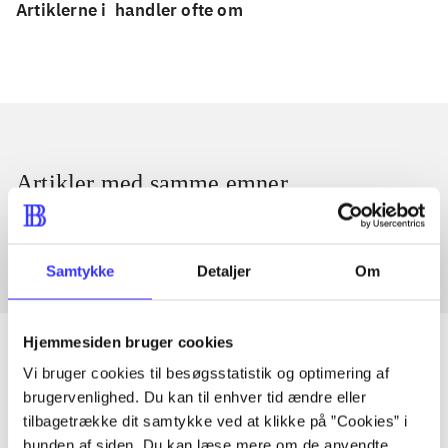
Artiklerne i
handler ofte om
Artikler med samme emner
Fra
Samtykke
Detaljer
Om
Hjemmesiden bruger cookies
Vi bruger cookies til besøgsstatistik og optimering af
brugervenlighed. Du kan til enhver tid ændre eller
Artikler
tilbagetrække dit samtykke ved at klikke på ”Cookies” i
Alle registrerede artikler fordelt på udgivelser
bunden af siden. Du kan læse mere om de anvendte