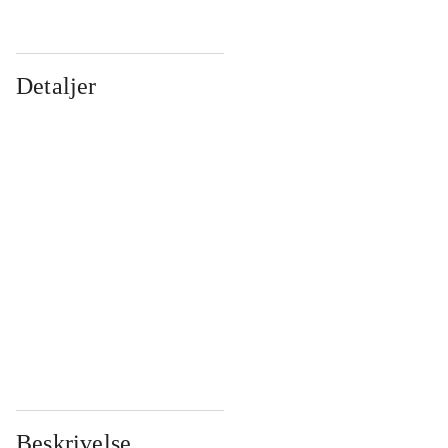
Detaljer
...
...
...
...
...
...
...
...
...
...
...
...
Beskrivelse