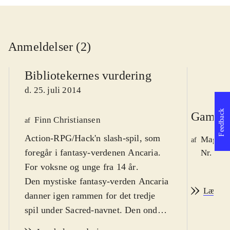
Anmeldelser (2)
Bibliotekernes vurdering
d. 25. juli 2014
Feedback
Game r
Finn Christiansen
af
Action-RPG/Hack'n slash-spil, som
Magnus
af
foregår i fantasy-verdenen Ancaria.
Nr. 145
For voksne og unge fra 14 år
.
Den mystiske fantasy-verden Ancaria
Læs an
danner igen rammen for det tredje
spil under Sacred-navnet. Den onde
hersker Lord Zane Ashen er i færd