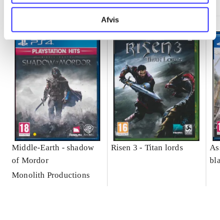
Afvis
Middle-Earth - shadow
Risen 3 - Titan lords
As
of Mordor
bl
Monolith Productions