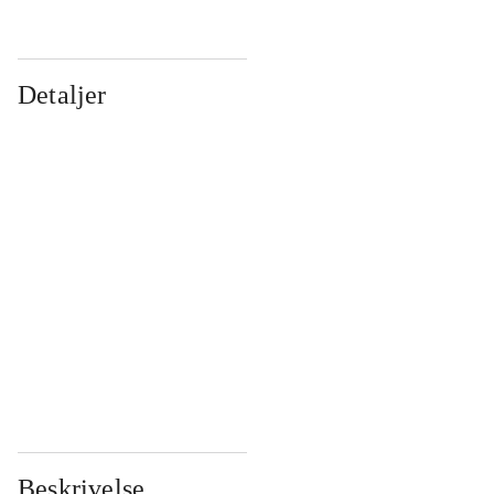
Detaljer
...
...
...
...
...
...
...
...
...
...
...
...
Beskrivelse