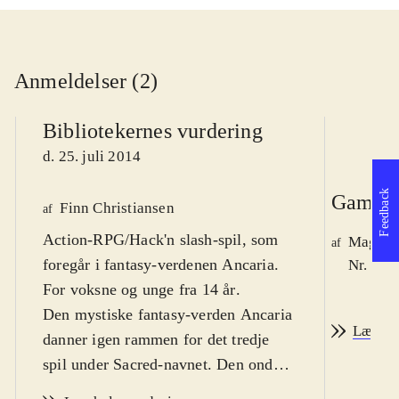
Anmeldelser (2)
Bibliotekernes vurdering
d. 25. juli 2014
Feedback
Game r
Finn Christiansen
af
Action-RPG/Hack'n slash-spil, som
Magnus
af
foregår i fantasy-verdenen Ancaria.
Nr. 145
For voksne og unge fra 14 år
.
Den mystiske fantasy-verden Ancaria
Læs an
danner igen rammen for det tredje
spil under Sacred-navnet. Den onde
hersker Lord Zane Ashen er i færd