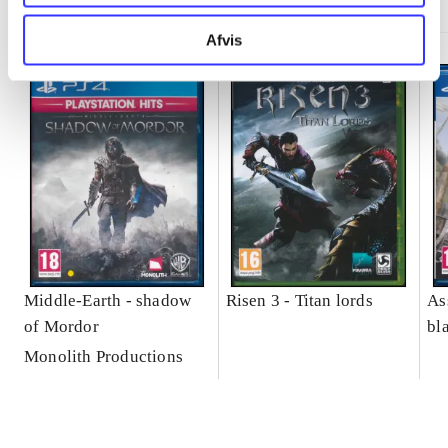
Afvis
Middle-Earth - shadow
Risen 3 - Titan lords
As
of Mordor
bl
Monolith Productions