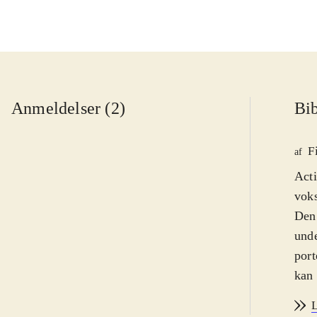
Anmeldelser (2)
Bib
F
af
Acti
voks
Den 
unde
port
kan 
egen
L
ente