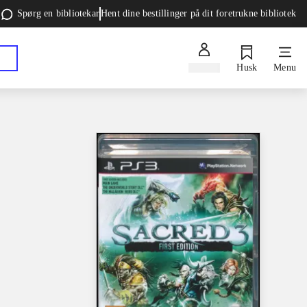
Spørg en bibliotekar
Hent dine bestillinger på dit foretrukne bibliotek
Log ind
Husk
Menu