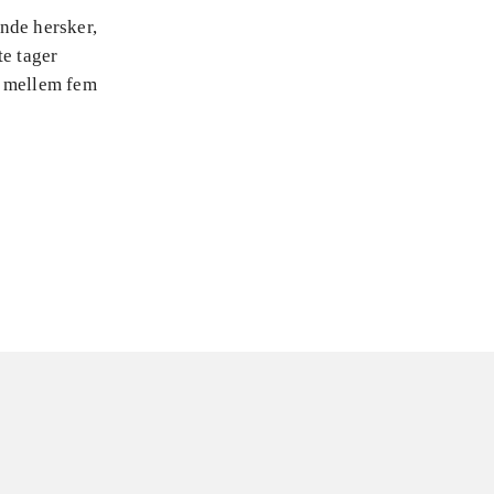
nde hersker,
te tager
 mellem fem