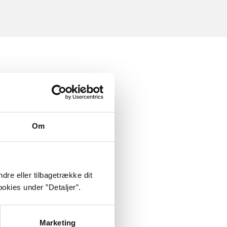
Om
dre eller tilbagetrække dit
okies under ”Detaljer”.
Marketing