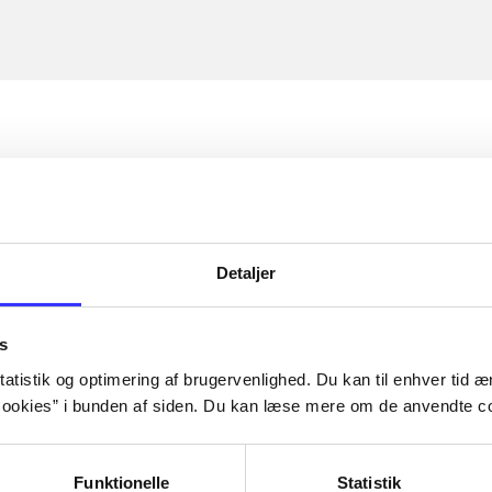
Detaljer
s
atistik og optimering af brugervenlighed. Du kan til enhver tid æn
ookies” i bunden af siden. Du kan læse mere om de anvendte co
Funktionelle
Statistik