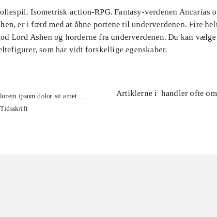
Rollespil. Isometrisk action-RPG. Fantasy-verdenen Ancarias o
en, er i færd med at åbne portene til underverdenen. Fire hel
d Lord Ashen og horderne fra underverdenen. Du kan vælge
eltefigurer, som har vidt forskellige egenskaber.
Artiklerne i
handler ofte om
lorem ipsum dolor sit amet ...
Tidsskrift