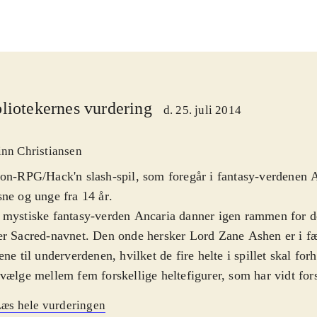
liotekernes vurdering
d. 25. juli 2014
inn Christiansen
on-RPG/Hack'n slash-spil, som foregår i fantasy-verdenen 
ne og unge fra 14 år
.
mystiske fantasy-verden Ancaria danner igen rammen for det
r Sacred-navnet. Den onde hersker Lord Zane Ashen er i f
ene til underverdenen, hvilket de fire helte i spillet skal for
vælge mellem fem forskellige heltefigurer, som har vidt for
skaber og dermed spilles på forskellige måder. De tre øvrige 
æs hele vurderingen
n computeren eller kammerater. To kan spille sammen på s