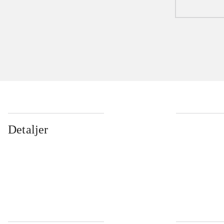
Detaljer
...
...
...
...