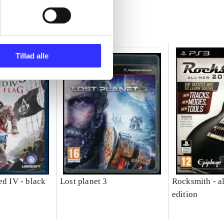
Tillad alle
ed IV - black
Lost planet 3
Rocksmith - a
edition