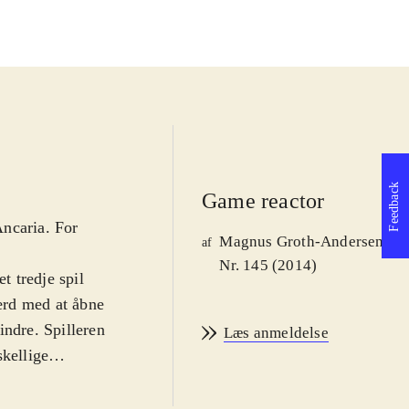
Feedback
Game reactor
Ancaria. For
Magnus Groth-Andersen
af
Nr. 145 (2014)
 tredje spil
ærd med at åbne
hindre. Spilleren
Læs anmeldelse
skellige
roller spilles af
amme konsol.