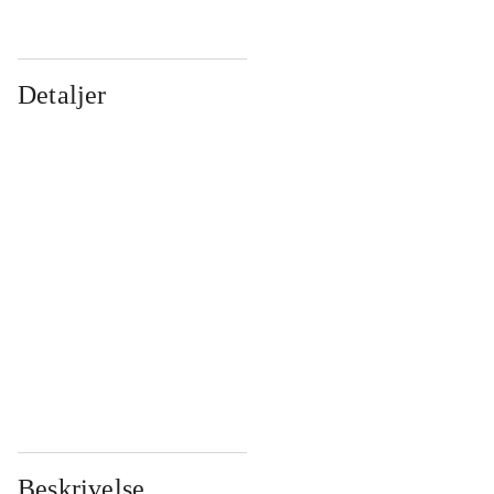
Detaljer
...
...
...
...
...
...
...
...
...
...
...
...
Beskrivelse