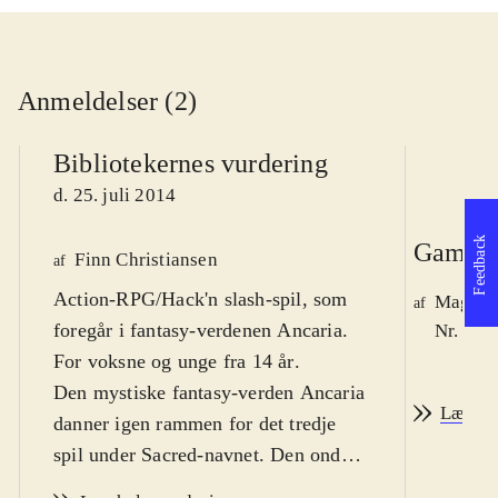
Anmeldelser (2)
Bibliotekernes vurdering
d. 25. juli 2014
Feedback
Game r
Finn Christiansen
af
Action-RPG/Hack'n slash-spil, som
Magnus
af
foregår i fantasy-verdenen Ancaria.
Nr. 145
For voksne og unge fra 14 år
.
Den mystiske fantasy-verden Ancaria
Læs an
danner igen rammen for det tredje
spil under Sacred-navnet. Den onde
hersker Lord Zane Ashen er i færd