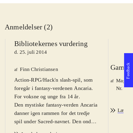
Anmeldelser (2)
Bibliotekernes vurdering
d. 25. juli 2014
Feedback
Game r
Finn Christiansen
af
Action-RPG/Hack'n slash-spil, som
Magnus
af
foregår i fantasy-verdenen Ancaria.
Nr. 145
For voksne og unge fra 14 år
.
Den mystiske fantasy-verden Ancaria
Læs an
danner igen rammen for det tredje
spil under Sacred-navnet. Den onde
hersker Lord Zane Ashen er i færd