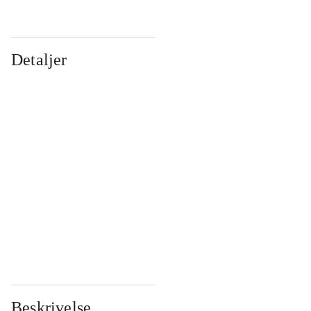
Detaljer
...
...
...
...
...
...
...
...
...
...
...
...
Beskrivelse