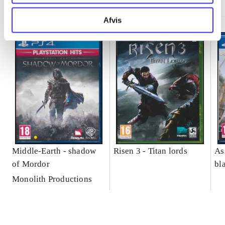
Afvis
Middle-Earth - shadow
Risen 3 - Titan lords
As
of Mordor
bl
Monolith Productions