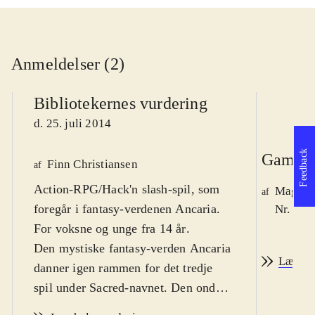
Anmeldelser (2)
Bibliotekernes vurdering
d. 25. juli 2014
Feedback
Game r
Finn Christiansen
af
Action-RPG/Hack'n slash-spil, som
Magnus
af
foregår i fantasy-verdenen Ancaria.
Nr. 145
For voksne og unge fra 14 år
.
Den mystiske fantasy-verden Ancaria
Læs an
danner igen rammen for det tredje
spil under Sacred-navnet. Den onde
hersker Lord Zane Ashen er i færd