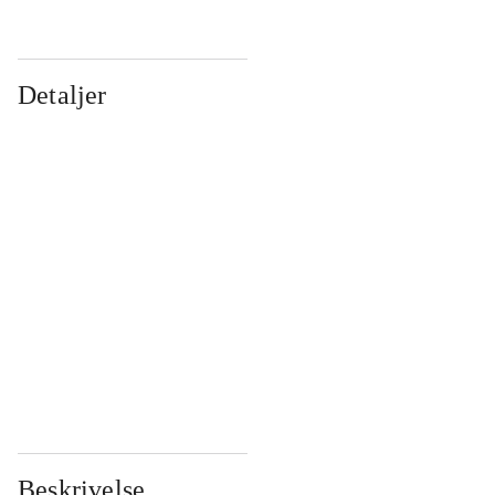
Detaljer
...
...
...
...
...
...
...
...
...
...
...
...
Beskrivelse