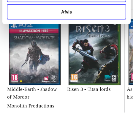
Afvis
Middle-Earth - shadow
Risen 3 - Titan lords
As
of Mordor
bl
Monolith Productions