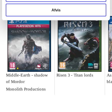
Afvis
Middle-Earth - shadow
Risen 3 - Titan lords
As
of Mordor
bl
Monolith Productions