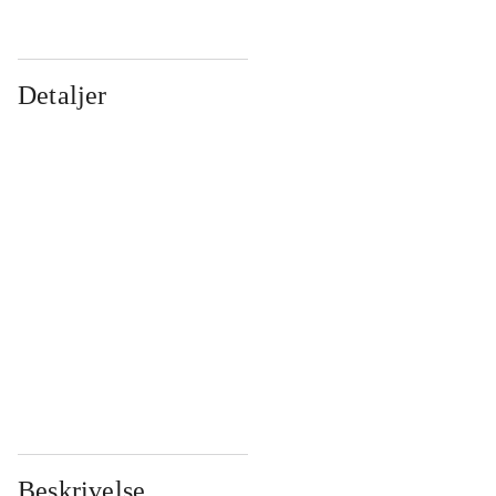
Detaljer
...
...
...
...
...
...
...
...
...
...
...
...
Beskrivelse