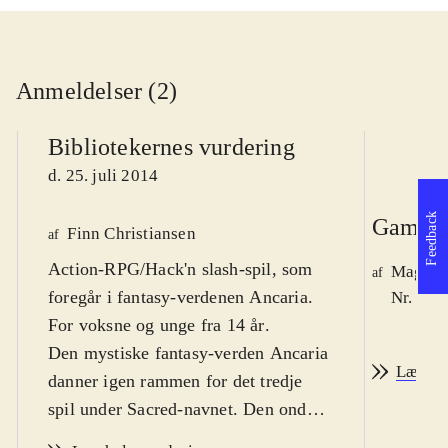
Anmeldelser (2)
Bibliotekernes vurdering
d. 25. juli 2014
Feedback
Game r
Finn Christiansen
af
Action-RPG/Hack'n slash-spil, som
Magnus
af
foregår i fantasy-verdenen Ancaria.
Nr. 145
For voksne og unge fra 14 år
.
Den mystiske fantasy-verden Ancaria
Læs an
danner igen rammen for det tredje
spil under Sacred-navnet. Den onde
hersker Lord Zane Ashen er i færd