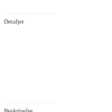
Detaljer
...
...
...
...
...
...
...
...
...
...
...
...
Beskrivelse