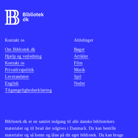
humor. Desuden får man her
opgraderinger mv. meget hurtigt, så
man i løbet af en halv time føler sig
som en næsten uovervindelig super-
badass, når man tæver dæmoner og
Kontakt os
Afdelinger
flyver rundt med brændende
Om Bibliotek.dk
Bøger
Hjælp og vejledning
Artikler
englevinger. Grafikken er dog
Kontakt os
Film
skuffende i begge spil. Vi er tæt på
Privatlivspolitik
Musik
PS3- og Xbox 360-niveau.
Leverandører
Spil
Sværhedsgraden er relativt lav,
English
Noder
Tilgængelighedserklæring
hvilket for nogen måske er et
kritikpunkt. Personligt fandt jeg det
befriende useriøst - her er fokus
underholdning mere end udfordring.
Bibliotek.dk er en samlet indgang til alle danske bibliotekers
Den grovkornede humor sætter
materialer og til hvad der udgives i Danmark. Du kan bestille
aldersgrænsen til 15 år. PEGI: 18 og
materialer og så hente og låne på dit eget bibliotek. Du kan bruge