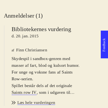
Anmeldelser (1)
Bibliotekernes vurdering
d. 20. jan. 2015
Feedback
Finn Christiansen
af
Skydespil i sandbox-genren med
masser af fart, blod og kulsort humor.
For unge og voksne fans af Saints
Row-serien
.
Spillet består dels af det originale
Saints row IV
, som i udgaven til
Xbox One og PS4 hedder "Re-
Læs hele vurderingen
elected", dels den nye selvstændige