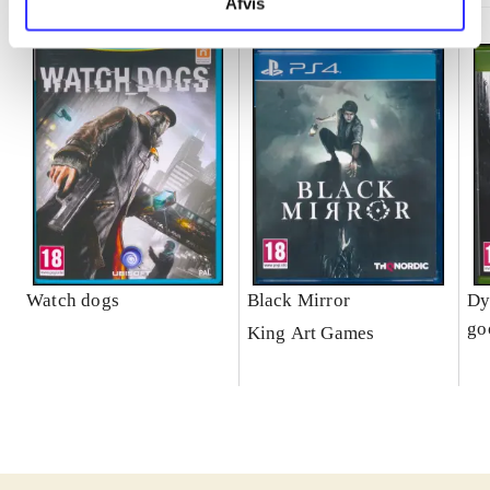
Afvis
Watch dogs
Black Mirror
Dy
go
King Art Games