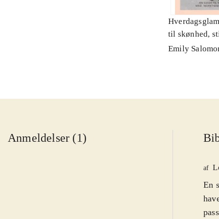
Hverdagsglamo
til skønhed, st
indretning og
Emily Salomo
Anmeldelser (1)
Bib
L
af
En s
have
pass