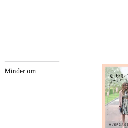
...
...
Minder om