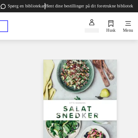
Spørg en bibliotekar
Hent dine bestillinger på dit foretrukne bibliotek
Log ind
Husk
Menu