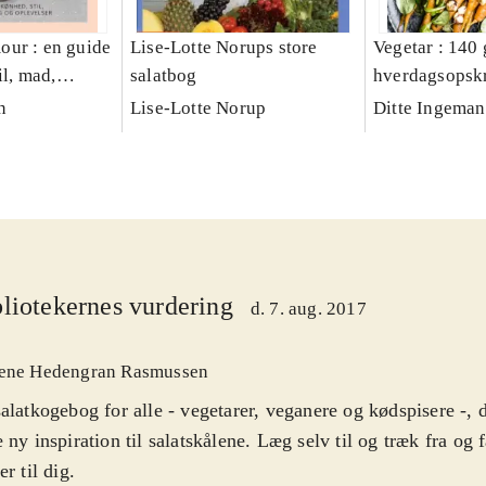
ur : en guide
Lise-Lotte Norups store
Vegetar : 140
il, mad,
salatbog
hverdagsopskr
 oplevelser
n
Lise-Lotte Norup
Ditte Ingema
liotekernes vurdering
d. 7. aug. 2017
ene Hedengran Rasmussen
alatkogebog for alle - vegetarer, veganere og kødspisere -, d
 ny inspiration til salatskålene. Læg selv til og træk fra og f
er til dig
.