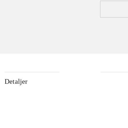
Detaljer
...
...
...
...