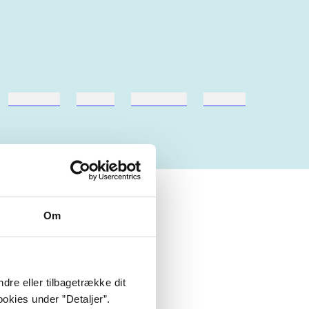
hestesport
træning
skolebøger
hesteavl
Om
dre eller tilbagetrække dit
okies under ”Detaljer”.