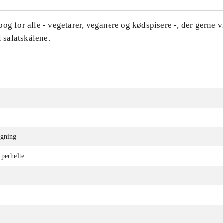
og for alle - vegetarer, veganere og kødspisere -, der gerne v
l salatskålene.
ygning
perhelte