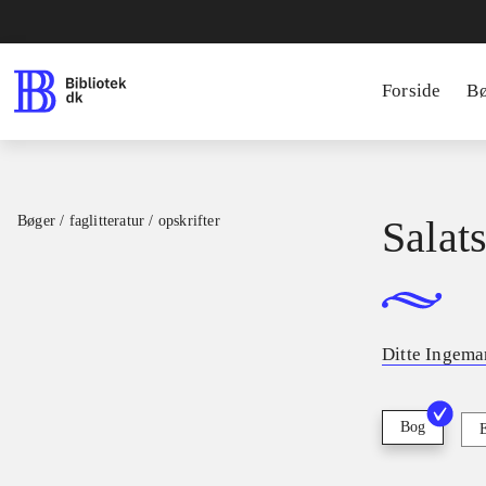
Forside
B
Bøger / faglitteratur / opskrifter
Salat
Ditte Ingem
Bog