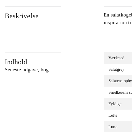
Beskrivelse
En salatkogeb
inspiration ti
Værksted
Indhold
Seneste udgave, bog
Salatgrej
Salatens opb
Snedkerens su
Fyldige
Lette
Lune