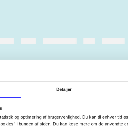
ebøger
ridning
hestesygdomme
vokal
sygdomme
Detaljer
Artiklerne i
handler ofte om
lorem ipsum dolor sit amet ...
Tidsskrift
s
atistik og optimering af brugervenlighed. Du kan til enhver tid æn
ookies” i bunden af siden. Du kan læse mere om de anvendte co