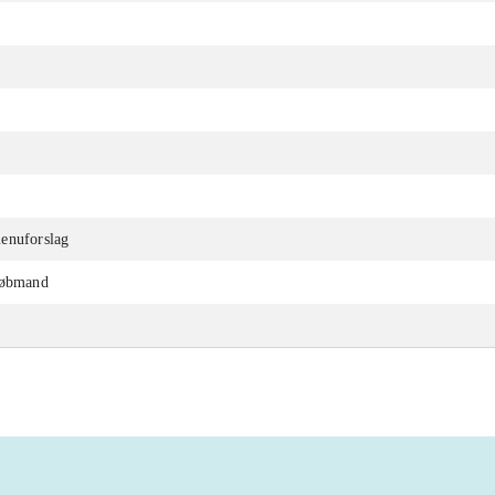
enuforslag
købmand