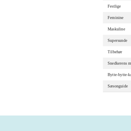
Festlige
Feminine
Maskuline
Supersunde
Tilbehør
Snedkerens m
Bytte-bytte-
Sæsonguide