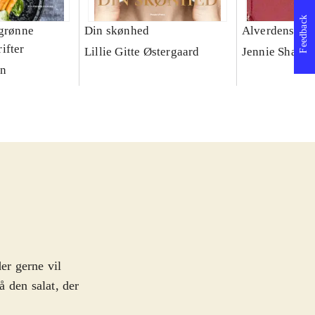
Feedback
 grønne
Din skønhed
Alverdens brø
ifter
Lillie Gitte Østergaard
Jennie Shapte
nn
er gerne vil
å den salat, der