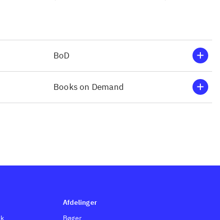
BoD
Books on Demand
Afdelinger
dk
Bøger