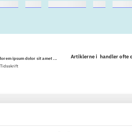
nebøger
ridning
hestesygdomme
vokal
sygdom
Artiklerne i
handler ofte
lorem ipsum dolor sit amet ...
Tidsskrift