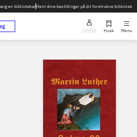
Hent dine bestillinger på dit foretrukne bibliotek
ørg en bibliotekar
øg
Log ind
Husk
Menu