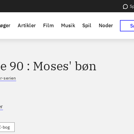
Sp
øger
Artikler
Film
Musik
Spil
Noder
S
e 90 : Moses' bøn
r-serien
er
E-bog