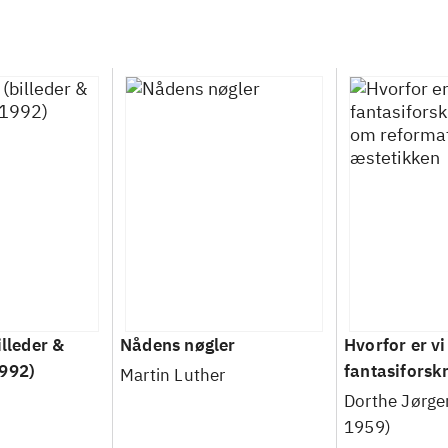
illeder &
Nådens nøgler
Hvorfor er vi
1992)
fantasiforsk
Martin Luther
om reformat
Dorthe Jørgen
æstetikken
1959)