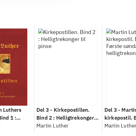
n Luthers
Del 3 -
Kirkepostillen.
Del 3 -
Marti
Bind 1 :
Bind 2 : Helligtrekonger
kirkepostil. 
lligtrekonger
r
til pinse
Martin Luther
Første sønda
Martin Luthe
helligtrekong