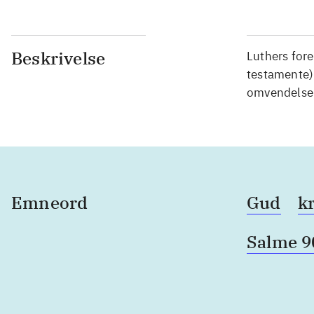
Beskrivelse
Luthers for
testamente)
omvendelse
Emneord
Gud
k
Salme 9