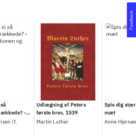
Feedback
 så
Udlægning af Peters
Spis dig stær
rækkede? -
første brev, 1539
mæt
ionen og
sen (f.
Martin Luther
Anne Hjernø