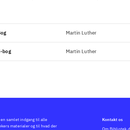
Bog
Martin Luther
E-bog
Martin Luther
 en samlet indgang til alle
Kontakt os
kers materialer og til hvad der
Om Bibliotek.