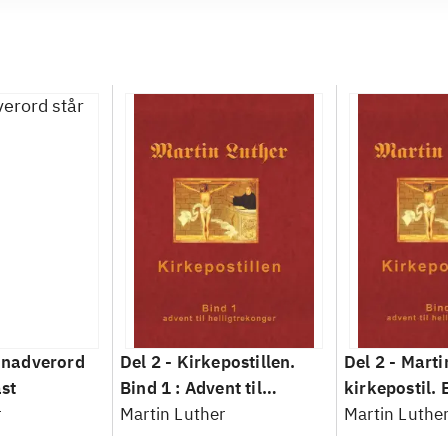
i nadverord
Del 2 -
Kirkepostillen.
Del 2 -
Marti
ast
Bind 1 : Advent til
kirkepostil. 
r
helligtrekonger
Martin Luther
Advent til he
Martin Luthe