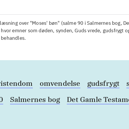
elæsning over "Moses' bøn" (salme 90 i Salmernes bog, D
 hvor emner som døden, synden, Guds vrede, gudsfrygt o
 behandles.
ristendom
omvendelse
gudsfrygt
0
Salmernes bog
Det Gamle Testam