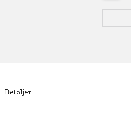
Detaljer
...
...
...
...