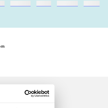
me
hestesport
træning
skolebøger
hesteavl
 om