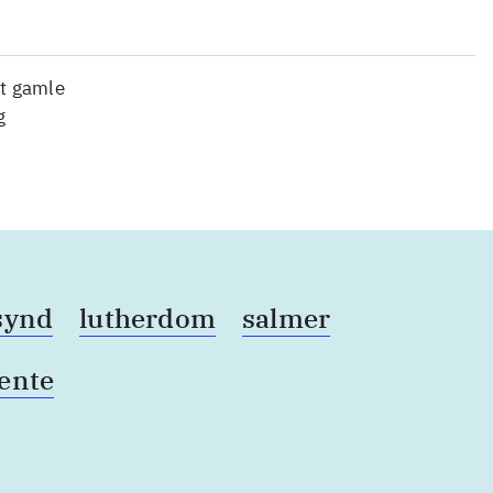
et gamle
g
synd
lutherdom
salmer
ente