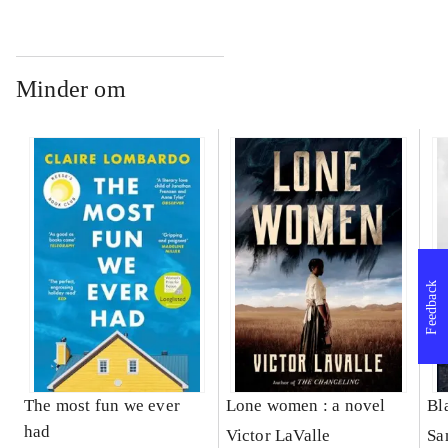
Minder om
Feedback
The most fun we ever
Lone women : a novel
Bl
had
Victor LaValle
Sa