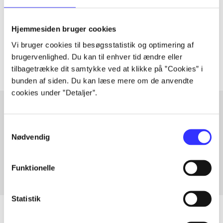
lorem ipsum dolor sit amet ...
Tidsskrift
Hjemmesiden bruger cookies
Artiklerne i
handler ofte om
Vi bruger cookies til besøgsstatistik og optimering af
brugervenlighed. Du kan til enhver tid ændre eller
tilbagetrække dit samtykke ved at klikke på ”Cookies” i
bunden af siden. Du kan læse mere om de anvendte
cookies under ”Detaljer”.
Samtykkevalg
Artikler med samme emner
Nødvendig
Fra
Funktionelle
Statistik