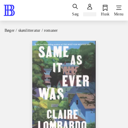
Søg
Log ind
Husk
Menu
Bøger / skønlitteratur / romaner