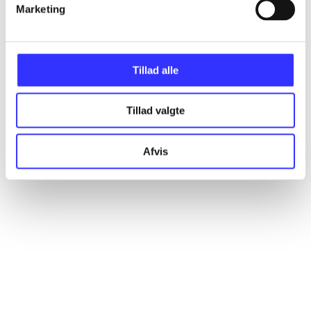
Marketing
Artikler
Alle registrerede artikler fordelt på udgivelser
Tillad alle
...
Tillad valgte
...
Afvis
...
...
...