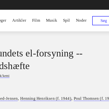
øger
Artikler
Film
Musik
Spil
Noder
Søg
ndets el-forsyning --
dshæfte
ik/kemi
,
,
ted-Jensen
Henning Henriksen (f. 1944)
Poul Thomsen (f. 1