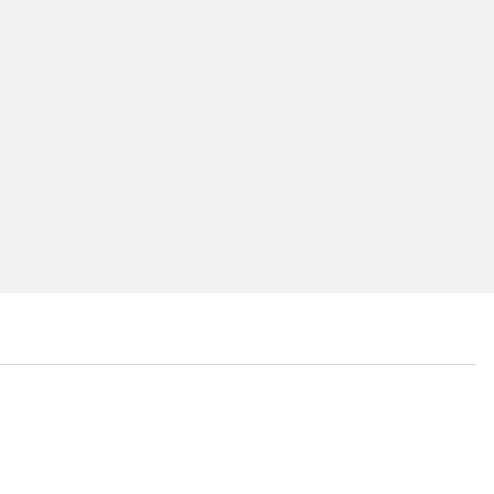
...
...