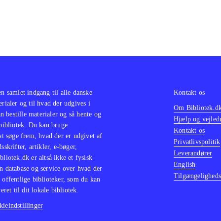
en samlet indgang til alle danske
Kontakt os
erialer og til hvad der udgives i
Om Bibliotek.d
 bestille materialer og så hente og
Hjælp og vejled
 bibliotek. Du kan bruge
Kontakt os
 at søge frem, hvad der er udgivet af
Privatlivspolitik
sskrifter, artikler, e-bøger,
Leverandører
bliotek.dk er altså ikke et fysisk
English
n database og service over hvad der
Tilgængeligheds
 offentlige biblioteker, som du kan
eret til dit lokale bibliotek.
ieindstillinger