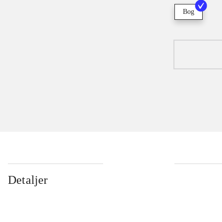
Bog
Detaljer
...
...
...