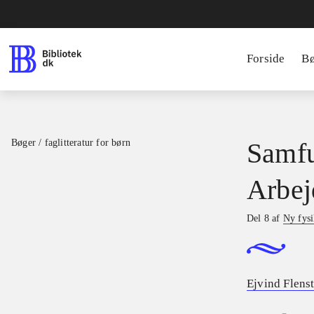
Forside
B
Bøger / faglitteratur for børn
Samfu
Arbej
Del 8 af
Ny fys
Ejvind Flens