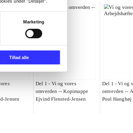
okies under ”Detaljer”.
Marketing
Tillad alle
vores
Del 1 -
Vi og vores
Del 1 -
Vi og 
omverden -- Kopimappe
omverden -- A
ed-Jensen
Ejvind Flensted-Jensen
Poul Hanghøj