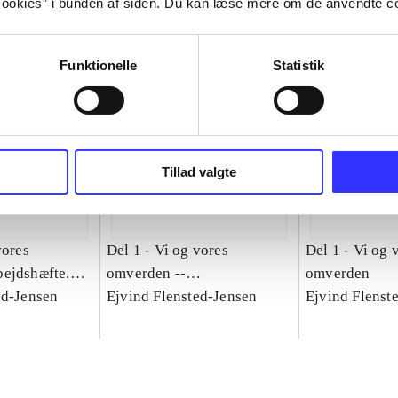
ookies” i bunden af siden. Du kan læse mere om de anvendte co
Funktionelle
Statistik
Tillad valgte
vores
Del 1 -
Vi og vores
Del 1 -
Vi og 
ejdshæfte.
omverden --
omverden
n
ed-Jensen
Lærervejledning
Ejvind Flensted-Jensen
Ejvind Flenst