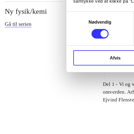
samtykke ved at klikke på ”C
Ny fysik/kemi
Samtykkevalg
Nødvendig
Gå til serien
Afvis
Del 1 -
Vi og 
omverden. Arb
tegninger: Jo
Ejvind Flenst
Ranheimsæter