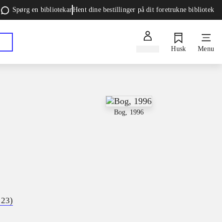
Spørg en bibliotekar
Hent dine bestillinger på dit foretrukne bibliotek
Log ind
Husk
Menu
Bog, 1996
923)