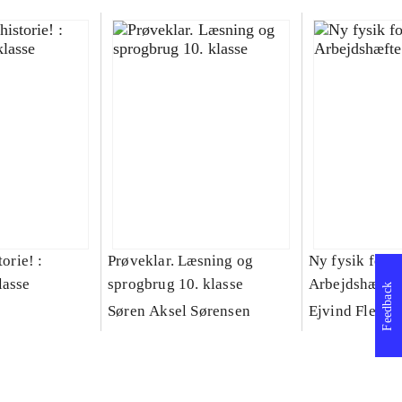
torie! :
Prøveklar. Læsning og
Ny fysik for 9.
lasse
sprogbrug 10. klasse
Arbejdshæfte
Feedback
Søren Aksel Sørensen
Ejvind Flenst