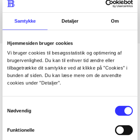
Artikler med samme emner
Fra
Samtykke
Detaljer
Om
Hjemmesiden bruger cookies
Vi bruger cookies til besøgsstatistik og optimering af
brugervenlighed. Du kan til enhver tid ændre eller
tilbagetrække dit samtykke ved at klikke på ”Cookies” i
Artikler
bunden af siden. Du kan læse mere om de anvendte
Alle registrerede artikler fordelt på udgivelser
cookies under ”Detaljer”.
...
Samtykkevalg
Nødvendig
...
Funktionelle