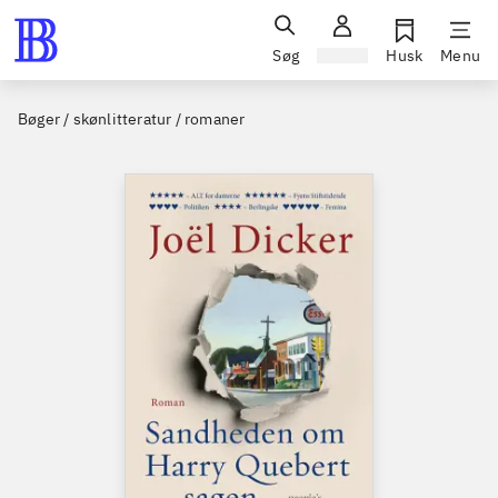
Søg
Log ind
Husk
Menu
Bøger / skønlitteratur / romaner