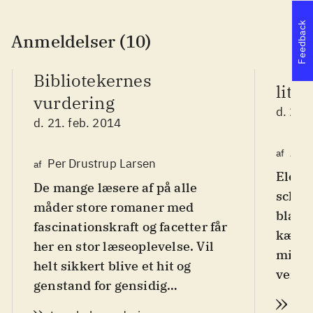
Feedback
Anmeldelser (10)
Bibliotekernes
litt
vurdering
d. 26.
d. 21. feb. 2014
Arn
af
Per Drustrup Larsen
af
Elega
De mange læsere af på alle
schwe
måder store romaner med
bland
fascinationskraft og facetter får
kærli
her en stor læseoplevelse. Vil
minde
helt sikkert blive et hit og
verden
genstand for gensidig
roma
anbefaling, begynd bare
.
Læs