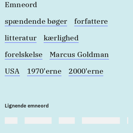
Emneord
spændende bøger
forfattere
litteratur
kærlighed
forelskelse
Marcus Goldman
USA
1970'erne
2000'erne
Lignende emneord
heste
børnebøger
ridning
hestesygdomme
vo