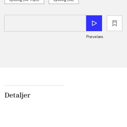
loading
Prøvelæs
Detaljer
...
...
...
...