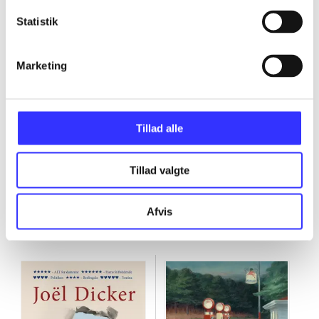
...
Statistik
...
Marketing
...
Tillad alle
Tillad valgte
Harry Quebert-serien
Afvis
Gå til serien