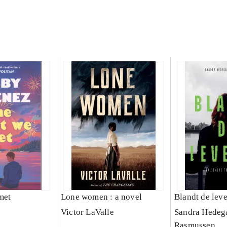
met
Lone women : a novel
Blandt de lev
Victor LaValle
Sandra Hedeg
Rasmussen