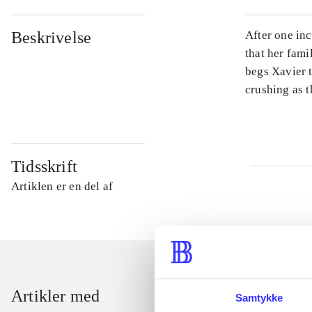
Beskrivelse
After one inc
that her fami
begs Xavier t
crushing as t
Tidsskrift
Artiklen er en del af
Artikler med
Samtykke