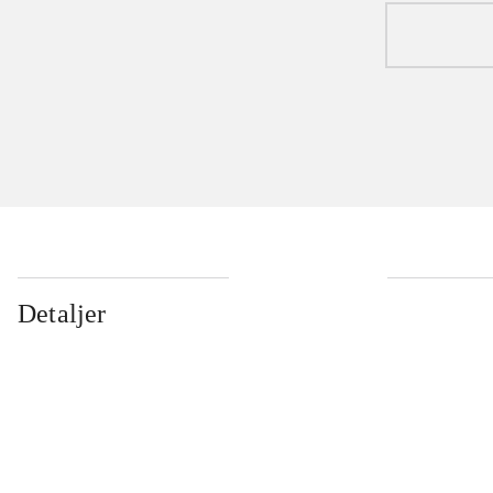
Detaljer
...
...
...
...