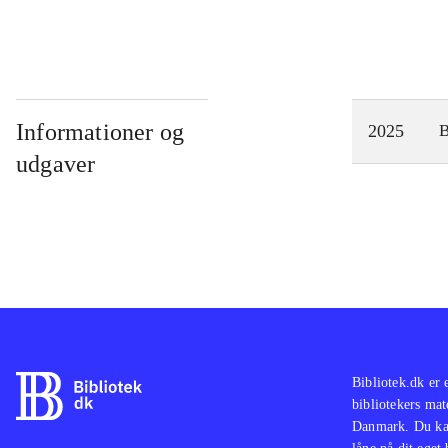
Informationer og
2025
udgaver
Bibliotek.dk er 
bibliotekers mat
Danmark. Du kan