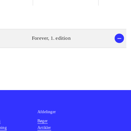
Forever, 1. edition
Afdelinger
k
Bøger
ning
Artikler