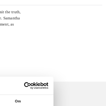
it the truth,
le. Samantha
oment, as
Om