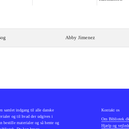
Bog
Abby Jimenez
en samlet indgang til alle danske
Kontakt os
erialer og til hvad der udgives i
Om Bibliotek.d
 bestille materialer og så hente og
Hjælp og vejled