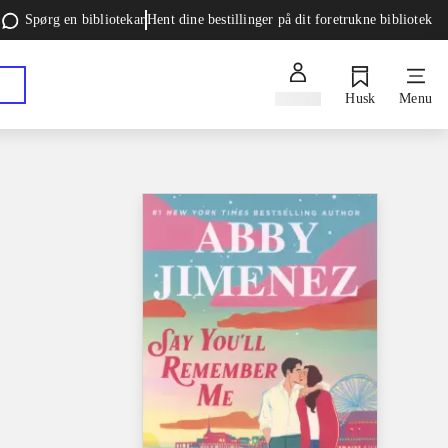
Spørg en bibliotekar
Hent dine bestillinger på dit foretrukne bibliotek
Log ind
Husk
Menu