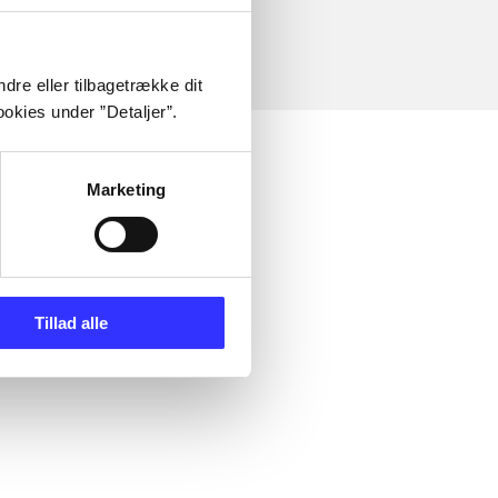
dre eller tilbagetrække dit
okies under ”Detaljer”.
Marketing
Tillad alle