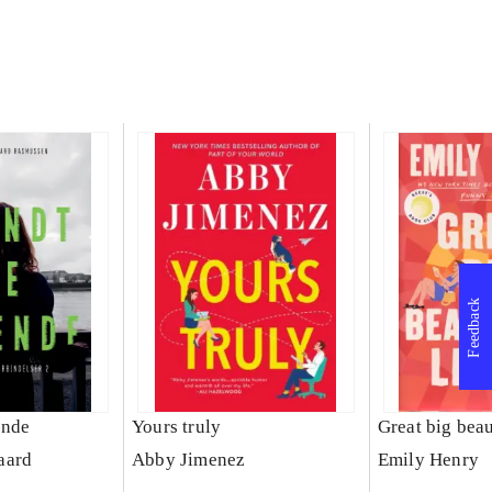
Feedback
ende
Yours truly
Great big beau
aard
Abby Jimenez
Emily Henry