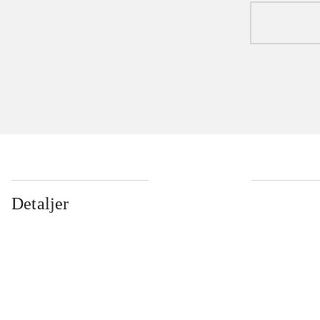
Detaljer
...
...
...
...