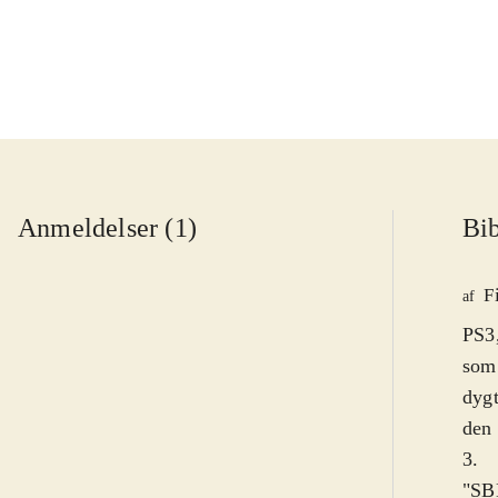
Anmeldelser (1)
Bib
F
af
PS3,
som 
dygt
den 
3
.
"SBK