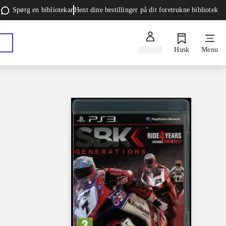
Spørg en bibliotekar
Hent dine bestillinger på dit foretrukne bibliotek
Log ind
Husk
Menu