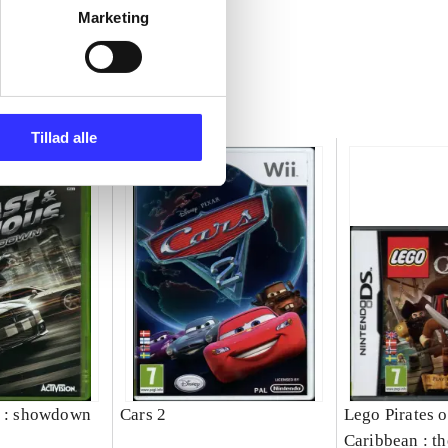
Marketing
Tillad alle
s : showdown
Cars 2
Lego Pirates o
Caribbean : t