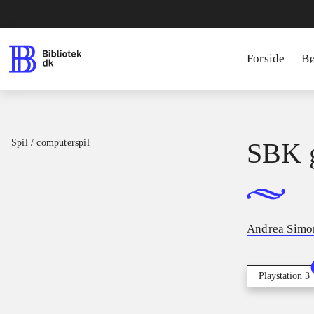
Forside
B
Spil / computerspil
SBK g
Andrea Simon
Playstation 3