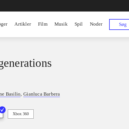
øger
Artikler
Film
Musik
Spil
Noder
Søg
enerations
,
e Basilio
Gianluca Barbera
Xbox 360