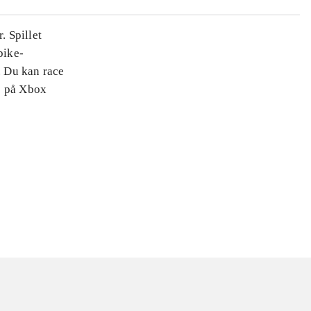
. Spillet
bike-
. Du kan race
e på Xbox