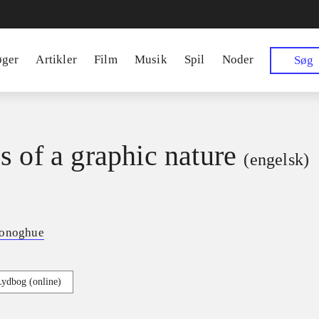
øger
Artikler
Film
Musik
Spil
Noder
Søg
s of a graphic nature
(engelsk)
Donoghue
Lydbog (online)