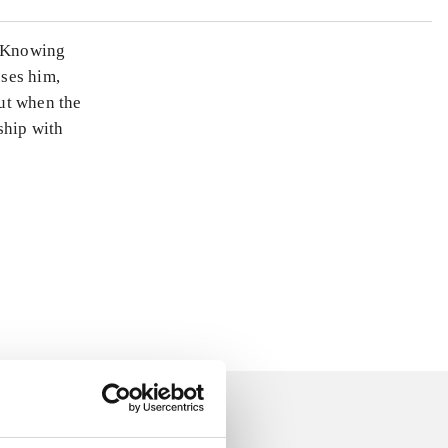
. Knowing
oses him,
But when the
nship with