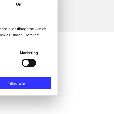
Om
dre eller tilbagetrække dit
okies under ”Detaljer”.
Marketing
Tillad alle