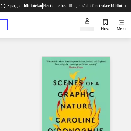
Spørg en bibliotekar
Hent dine bestillinger på dit foretrukne bibliotek
Log ind
Husk
Menu