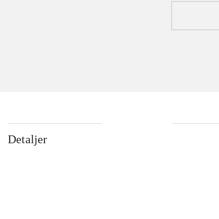
Detaljer
...
...
...
...