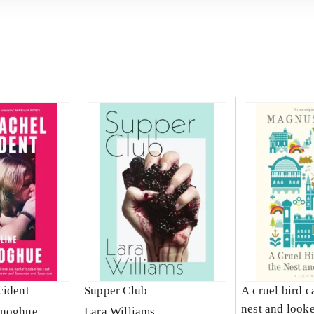
cident
Supper Club
A cruel bird c
nest and looke
onoghue
Lara Williams