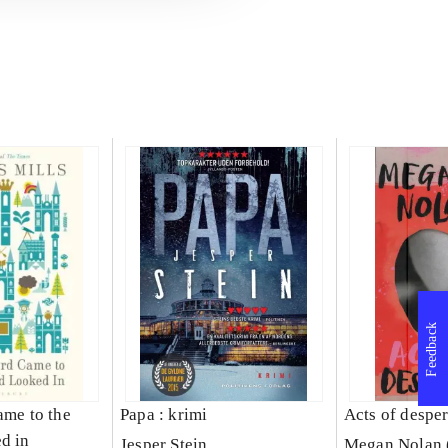
Feedback
ame to the
Papa : krimi
Acts of despe
d in
Jesper Stein
Megan Nolan (