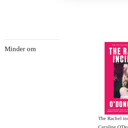
...
Minder om
The Rachel in
Caroline O'D