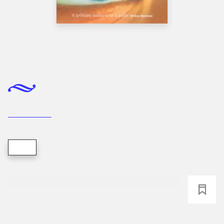
Bog, 1982
Scented gardens for the blind
(engelsk)
Janet Frame
Bog
loading