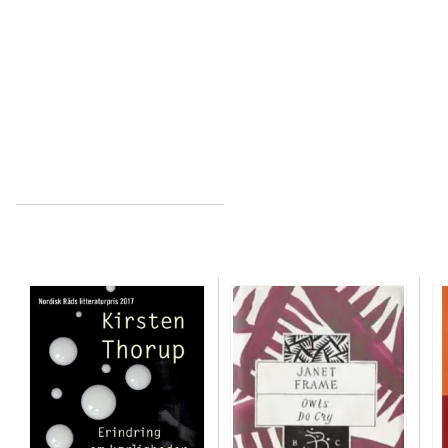
...
...
Minder om