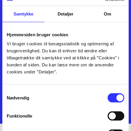
Privatlivspolitik
Musik
Leverandører
Spil
Samtykke
Detaljer
Om
English
Noder
Tilgængelighedserklæring
Hjemmesiden bruger cookies
Vi bruger cookies til besøgsstatistik og optimering af
brugervenlighed. Du kan til enhver tid ændre eller
Bibliotek.dk er en samlet indgang til alle danske bibliotekers
tilbagetrække dit samtykke ved at klikke på ”Cookies” i
materialer og til hvad der udgives i Danmark. Du kan bestille
bunden af siden. Du kan læse mere om de anvendte
materialer og så hente og låne på dit eget bibliotek. Du kan bruge
cookies under ”Detaljer”.
Bibliotek.dk til at søge frem, hvad der er udgivet af bøger, musik,
tidsskrifter, artikler, e-bøger, lydbøger osv. Bibliotek.dk er altså ikke
et fysisk bibliotek, men en database og service over hvad der findes på
Samtykkevalg
danske offentlige biblioteker, som du kan bestille og få leveret til dit
Nødvendig
lokale bibliotek.
Administrer cookieindstillinger
Funktionelle