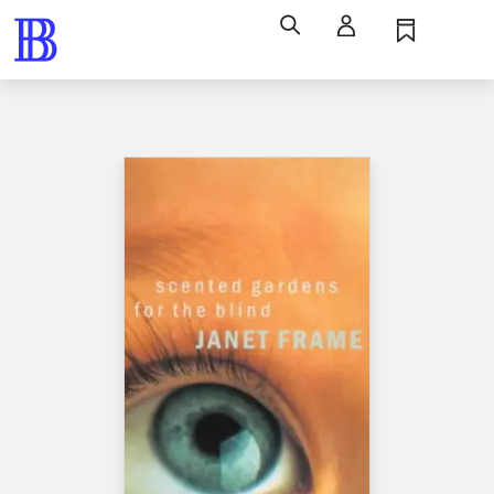
Søg
Log ind
Husk
Menu
Bøger / skønlitteratur / romaner