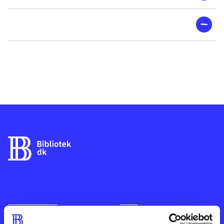
Bog
1963
Kontakt os
Afdelinger
Om Bibliotek.dk
Bøger
Hjælp og vejledning
Artikler
Kontakt os
Film