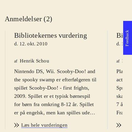
Anmeldelser (2)
Feedback
Bibliotekernes vurdering
Bibli
d. 12. okt. 2010
d. 12. 
Henrik Schou
Kres
af
af
Nintendo DS, Wii. Scooby-Doo! and
Playst
the spooky swamp er efterfølgeren til
actions
spillet Scooby-Doo! - first frights,
Sprog:
2009. Spillet er et typisk børnespil
skærmt
for børn fra omkring 8-12 år. Spillet
7 år pl
er på engelsk, men kan spilles uden
Fra 9 å
større sprogkundskaber. PEGI 7
.
Scoopy
Læs hele vurderingen
Læs
Granddanoisen Scooby-Doo! og
hovedpe