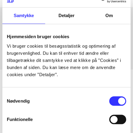
Samtykke
Detaljer
Om
Artikler med samme emner
Hjemmesiden bruger cookies
Fra
Vi bruger cookies til besøgsstatistik og optimering af
brugervenlighed. Du kan til enhver tid ændre eller
tilbagetrække dit samtykke ved at klikke på ”Cookies” i
bunden af siden. Du kan læse mere om de anvendte
cookies under ”Detaljer”.
Samtykkevalg
Artikler
Nødvendig
Alle registrerede artikler fordelt på udgivelser
Funktionelle
...