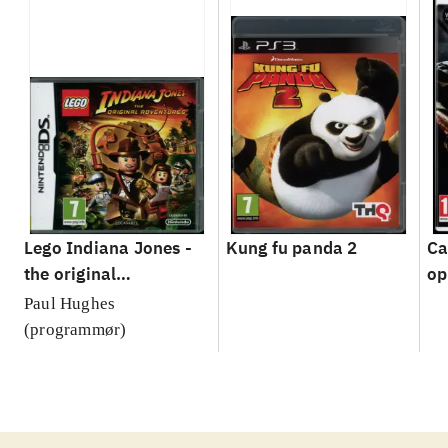
Lego Indiana Jones -
Kung fu panda 2
Ca
the original
op
adventures
Paul Hughes
(programmør)