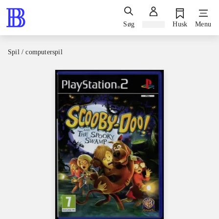
Søg
Log ind
Husk
Menu
Spil / computerspil