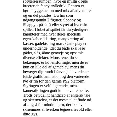
spøgelsessumpen, hvor en mystisk pige
kreerer en fancy trylledrik. Genren er
børnehygge-action med mix af adventure
og en del puzzles. Du har som
udgangspunkt 2 figurer, Scoopy og
Shaggy - på skift eller styret af hver sin
spiller. I løbet af spillet får du yderligere
karakterer med hver deres specielle
egenskaber: klatring, manøvrering af
kasser, gådeløsning m.m. Gameplay er
underholdende, idet du både skal løse
gåder, slås, åbne genveje og opsamle
diverse effekter. Monstrene, du skal
bekæmpe, er lidt ensformige, men de er
kun en lille del af gameplay, mens du
bevæger dig rundt i farveglade verdener.
Både grafik, animation og den varierede
lyd er fin for den gamle PS2 platform.
Styringen er velfungerende, mens
kameraføringen godt kunne være bedre.
Trods betydeligt handicap af engelsk tale
og skærmtekst, er det meste til at finde ud
af - også for mindre børn, der ikke vil
skræmmes af hverken tegneserievold eller
ditto gys
.