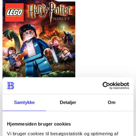
Lego Harry Potter - years 5-7
Samtykke
Detaljer
Om
Hjemmesiden bruger cookies
Vi bruger cookies til besøgsstatistik og optimering af