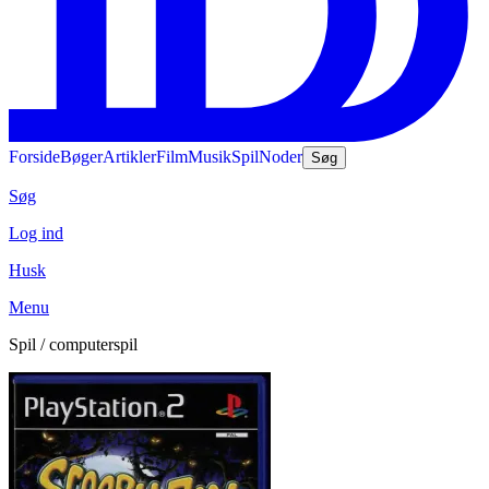
Forside
Bøger
Artikler
Film
Musik
Spil
Noder
Søg
Søg
Log ind
Husk
Menu
Spil / computerspil