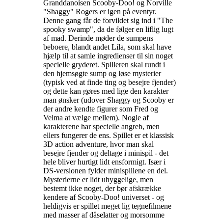
Granddanoisen Scooby-Doo! og Norville
"Shaggy" Rogers er igen på eventyr.
Denne gang får de forvildet sig ind i "The
spooky swamp", da de følger en liflig lugt
af mad. Derinde møder de sumpens
beboere, blandt andet Lila, som skal have
hjælp til at samle ingredienser til sin noget
specielle gryderet. Spilleren skal rundt i
den hjemsøgte sump og løse mysterier
(typisk ved at finde ting og besejre fjender)
og dette kan gøres med lige den karakter
man ønsker (udover Shaggy og Scooby er
der andre kendte figurer som Fred og
Velma at vælge mellem). Nogle af
karakterene har specielle angreb, men
ellers fungerer de ens. Spillet er et klassisk
3D action adventure, hvor man skal
besejre fjender og deltage i minispil - det
hele bliver hurtigt lidt ensformigt. Især i
DS-versionen fylder minispillene en del.
Mysterierne er lidt uhyggelige, men
bestemt ikke noget, der bør afskrække
kendere af Scooby-Doo! universet - og
heldigvis er spillet meget lig tegnefilmene
med masser af dåselatter og morsomme