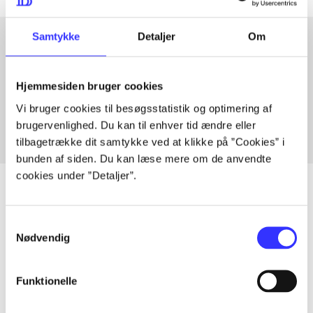
Samtykke
Detaljer
Om
Artikler med samme emner
Hjemmesiden bruger cookies
Fra
Vi bruger cookies til besøgsstatistik og optimering af
brugervenlighed. Du kan til enhver tid ændre eller
tilbagetrække dit samtykke ved at klikke på ”Cookies” i
bunden af siden. Du kan læse mere om de anvendte
cookies under ”Detaljer”.
Samtykkevalg
Artikler
Nødvendig
Alle registrerede artikler fordelt på udgivelser
Funktionelle
...