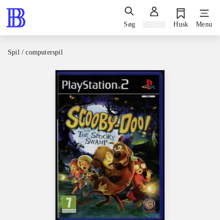
Søg
Log ind
Husk
Menu
Spil / computerspil