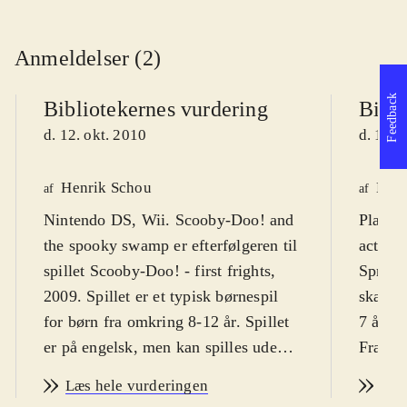
Anmeldelser (2)
Feedback
Bibliotekernes vurdering
Bibli
d. 12. okt. 2010
d. 12. 
Henrik Schou
Kres
af
af
Nintendo DS, Wii. Scooby-Doo! and
Playst
the spooky swamp er efterfølgeren til
actions
spillet Scooby-Doo! - first frights,
Sprog:
2009. Spillet er et typisk børnespil
skærmt
for børn fra omkring 8-12 år. Spillet
7 år pl
er på engelsk, men kan spilles uden
Fra 9 å
større sprogkundskaber. PEGI 7
.
Scoopy
Læs hele vurderingen
Læs
Granddanoisen Scooby-Doo! og
hovedpe