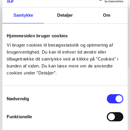
Samtykke
Detaljer
Om
Artikler med samme emner
Hjemmesiden bruger cookies
Fra
Vi bruger cookies til besøgsstatistik og optimering af
brugervenlighed. Du kan til enhver tid ændre eller
tilbagetrække dit samtykke ved at klikke på ”Cookies” i
bunden af siden. Du kan læse mere om de anvendte
cookies under ”Detaljer”.
Samtykkevalg
Artikler
Nødvendig
Alle registrerede artikler fordelt på udgivelser
Funktionelle
...