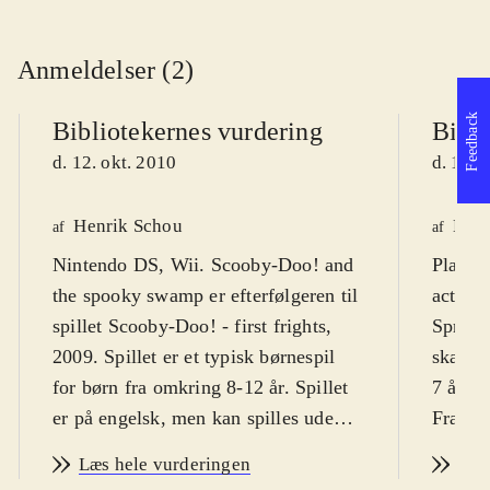
Anmeldelser (2)
Feedback
Bibliotekernes vurdering
Bibli
d. 12. okt. 2010
d. 12. 
Henrik Schou
Kres
af
af
Nintendo DS, Wii. Scooby-Doo! and
Playst
the spooky swamp er efterfølgeren til
actions
spillet Scooby-Doo! - first frights,
Sprog:
2009. Spillet er et typisk børnespil
skærmt
for børn fra omkring 8-12 år. Spillet
7 år pl
er på engelsk, men kan spilles uden
Fra 9 å
større sprogkundskaber. PEGI 7
.
Scoopy
Læs hele vurderingen
Læs
Granddanoisen Scooby-Doo! og
hovedpe