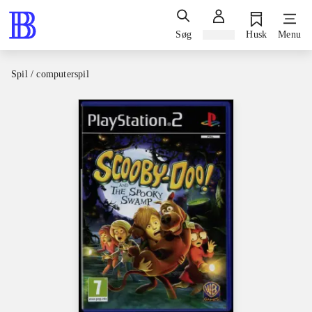
Søg
Log ind
Husk
Menu
Spil / computerspil