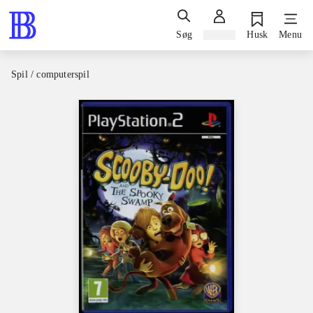
Søg
Log ind
Husk
Menu
Spil / computerspil