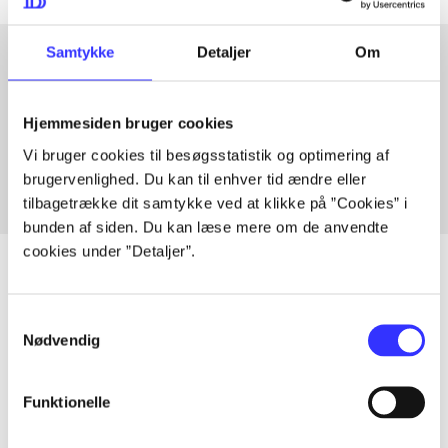
Samtykke
Detaljer
Om
Artikler med samme emner
Hjemmesiden bruger cookies
Fra
Vi bruger cookies til besøgsstatistik og optimering af
brugervenlighed. Du kan til enhver tid ændre eller
tilbagetrække dit samtykke ved at klikke på ”Cookies” i
bunden af siden. Du kan læse mere om de anvendte
cookies under ”Detaljer”.
Samtykkevalg
Artikler
Nødvendig
Alle registrerede artikler fordelt på udgivelser
Funktionelle
...