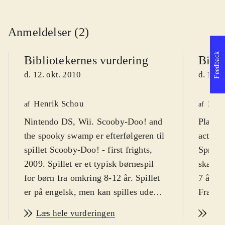
Anmeldelser (2)
Feedback
Bibliotekernes vurdering
Bibli
d. 12. okt. 2010
d. 12. 
Henrik Schou
Kres
af
af
Nintendo DS, Wii. Scooby-Doo! and
Playst
the spooky swamp er efterfølgeren til
actions
spillet Scooby-Doo! - first frights,
Sprog:
2009. Spillet er et typisk børnespil
skærmt
for børn fra omkring 8-12 år. Spillet
7 år pl
er på engelsk, men kan spilles uden
Fra 9 å
større sprogkundskaber. PEGI 7
.
Scoopy
Læs hele vurderingen
Læs
Granddanoisen Scooby-Doo! og
hovedpe