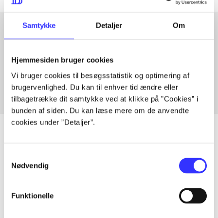
Samtykke
Detaljer
Om
Artikler med samme emner
Hjemmesiden bruger cookies
Fra
Vi bruger cookies til besøgsstatistik og optimering af
brugervenlighed. Du kan til enhver tid ændre eller
tilbagetrække dit samtykke ved at klikke på ”Cookies” i
bunden af siden. Du kan læse mere om de anvendte
cookies under ”Detaljer”.
Samtykkevalg
Artikler
Nødvendig
Alle registrerede artikler fordelt på udgivelser
Funktionelle
...