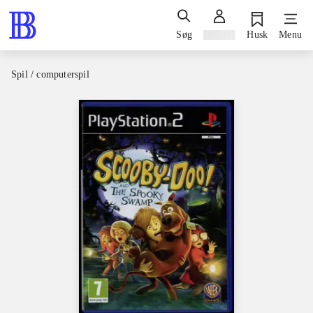
Søg
Log ind
Husk
Menu
Spil / computerspil