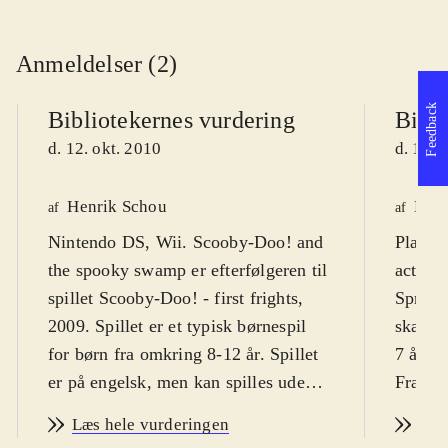
Anmeldelser (2)
Feedback
Bibliotekernes vurdering
Bibli
d. 12. okt. 2010
d. 12. 
Henrik Schou
Kres
af
af
Nintendo DS, Wii. Scooby-Doo! and
Playst
the spooky swamp er efterfølgeren til
actions
spillet Scooby-Doo! - first frights,
Sprog:
2009. Spillet er et typisk børnespil
skærmt
for børn fra omkring 8-12 år. Spillet
7 år pl
er på engelsk, men kan spilles uden
Fra 9 å
større sprogkundskaber. PEGI 7
.
Scoopy
Læs hele vurderingen
Læs
Granddanoisen Scooby-Doo! og
hovedpe