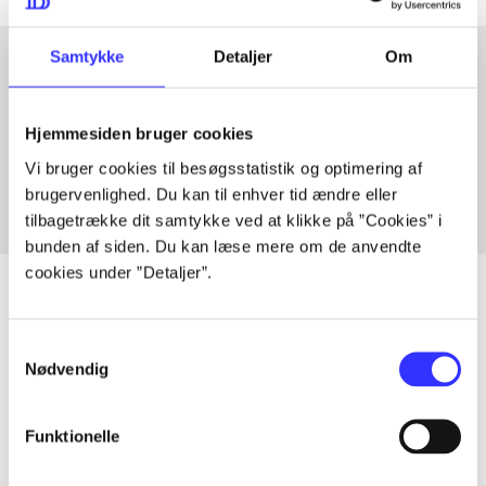
Samtykke
Detaljer
Om
Artikler med samme emner
Hjemmesiden bruger cookies
Fra
Vi bruger cookies til besøgsstatistik og optimering af
brugervenlighed. Du kan til enhver tid ændre eller
tilbagetrække dit samtykke ved at klikke på ”Cookies” i
bunden af siden. Du kan læse mere om de anvendte
cookies under ”Detaljer”.
Samtykkevalg
Artikler
Nødvendig
Alle registrerede artikler fordelt på udgivelser
Funktionelle
...