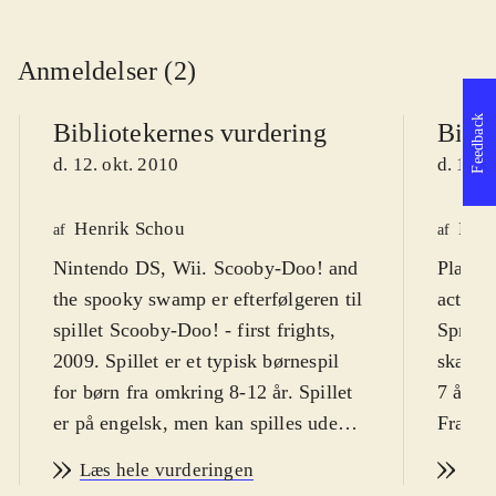
Anmeldelser (2)
Feedback
Bibliotekernes vurdering
Bibli
d. 12. okt. 2010
d. 12. 
Henrik Schou
Kres
af
af
Nintendo DS, Wii. Scooby-Doo! and
Playst
the spooky swamp er efterfølgeren til
actions
spillet Scooby-Doo! - first frights,
Sprog:
2009. Spillet er et typisk børnespil
skærmt
for børn fra omkring 8-12 år. Spillet
7 år pl
er på engelsk, men kan spilles uden
Fra 9 å
større sprogkundskaber. PEGI 7
.
Scoopy
Læs hele vurderingen
Læs
Granddanoisen Scooby-Doo! og
hovedpe