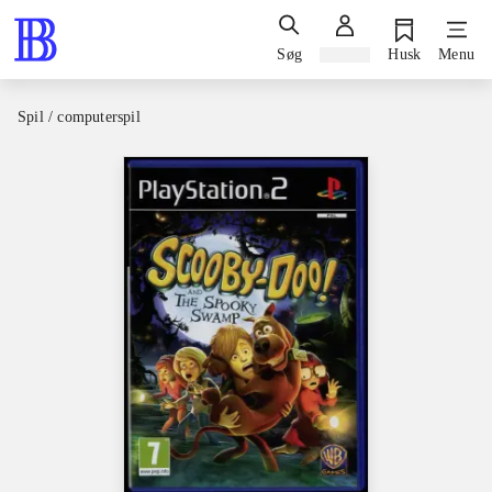
Søg
Log ind
Husk
Menu
Spil / computerspil