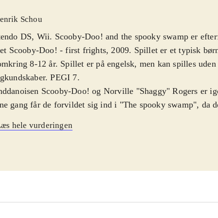
enrik Schou
endo DS, Wii. Scooby-Doo! and the spooky swamp er efterf
let Scooby-Doo! - first frights, 2009. Spillet er et typisk bør
omkring 8-12 år. Spillet er på engelsk, men kan spilles uden 
ogkundskaber. PEGI 7
.
ddanoisen Scooby-Doo! og Norville "Shaggy" Rogers er ige
e gang får de forvildet sig ind i "The spooky swamp", da de 
 af mad. Derinde møder de sumpens beboere, blandt andet L
æs hele vurderingen
 hjælp til at samle ingredienser til sin noget specielle gryder
 rundt i den hjemsøgte sump og løse mysterier (typisk ved at
jre fjender) og dette kan gøres med lige den karakter man 
gy og Scooby er der andre kendte figurer som Fred og Vel
em). Nogle af karakterene har specielle angreb, men ellers 
let er et klassisk 3D action adventure, hvor man skal besejre
age i minispil - det hele bliver hurtigt lidt ensformigt. Især