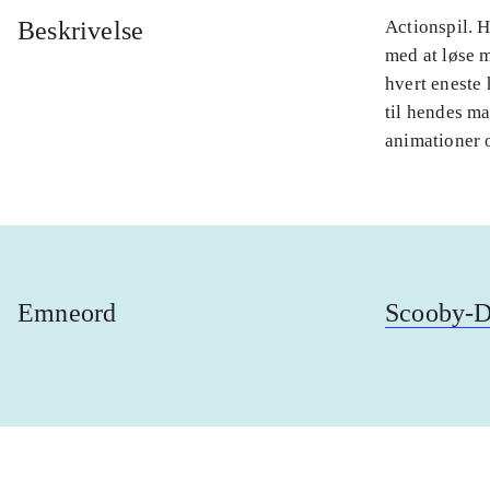
Beskrivelse
Actionspil. 
med at løse 
hvert eneste
til hendes m
animationer 
Emneord
Scooby-