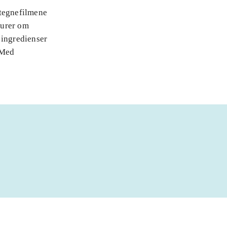
 tegnefilmene
lurer om
 ingredienser
 Med