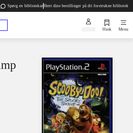
Spørg en bibliotekar
Hent dine bestillinger på dit foretrukne bibliotek
Log ind
Husk
Menu
amp