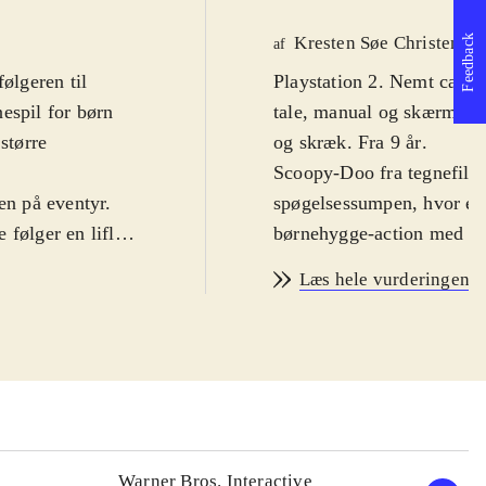
Feedback
Kresten Søe Christense
af
ølgeren til
Playstation 2. Nemt carto
nespil for børn
tale, manual og skærmteks
større
og skræk. Fra 9 år
.
Scoopy-Doo fra tegnefilme
n på eventyr.
spøgelsessumpen, hvor en 
følger en liflig
børnehygge-action med mi
ila, som skal
udgangspunkt 2 figurer, Sc
Læs hele vurderingen
et. Spilleren
spiller. I løbet af spillet
 finde ting og
egenskaber: klatring, man
ønsker (udover
underholdende, idet du bå
ma at vælge
diverse effekter. Monstre
fungerer de ens.
en lille del af gameplay,
 fjender og
grafik, animation og den v
 i DS-versionen
Styringen er velfungeren
Warner Bros. Interactive