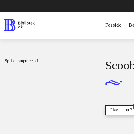
Forside
B
Spil / computerspil
Scoob
Playstation 2