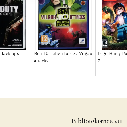
 black ops
Ben 10 - alien force : Vilgax
Lego Harry Pot
attacks
7
Bibliotekernes vurd