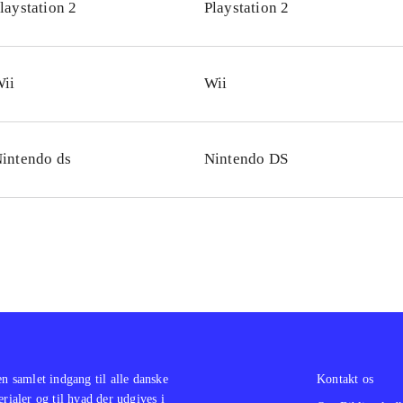
laystation 2
Playstation 2
er minispillene en del. Mysterierne er lidt uhyggelige, men 
t, der bør afskrække kendere af Scooby-Doo! universet - og
let meget lig tegnefilmene med masser af dåselatter og mo
ii
Wii
enser. Grafikken er i den simple ende
.
lets gameplay er som snydt ud af næsen på Scooby-Doo! - fir
. Blot med nye omgivelser og enkelte nye elementer i gam
intendo ds
Nintendo DS
by-Doo! fans vil bestemt ikke blive skuffet - men er man ik
ebuksens eventyr, så er dette spil næppe noget man vil bli
r
.
en samlet indgang til alle danske
Kontakt os
erialer og til hvad der udgives i