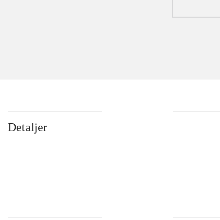
Detaljer
...
...
...
...