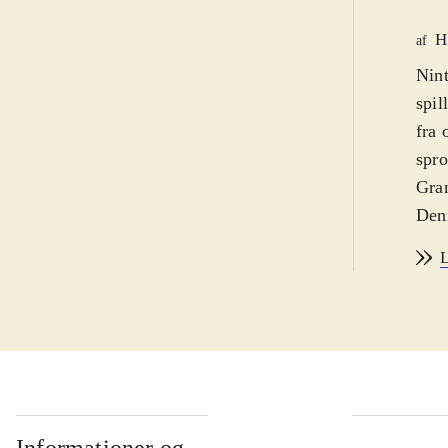
H
af
Nint
spil
fra 
spr
Gran
Denn
lugt
L
have
skal
bese
Shag
mell
Spil
delt