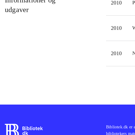
Informationer og
2010
P
fyld
udgaver
noge
spil
2010
W
sekv
Spil
2009
2010
N
Scoo
bang
ove
Bibliotek.dk er 
bibliotekers mat