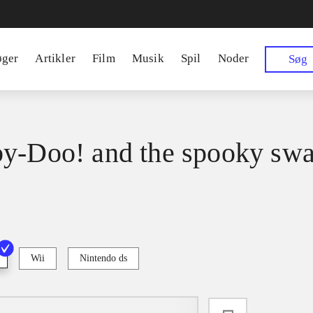
øger
Artikler
Film
Musik
Spil
Noder
Søg
y-Doo! and the spooky sw
Wii
Nintendo ds