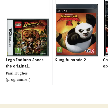
Lego Indiana Jones -
Kung fu panda 2
Ca
the original
op
adventures
Paul Hughes
(programmør)