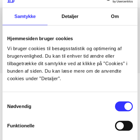
Samtykke
Detaljer
Om
Artikler med samme emner
Hjemmesiden bruger cookies
Fra
Vi bruger cookies til besøgsstatistik og optimering af
brugervenlighed. Du kan til enhver tid ændre eller
tilbagetrække dit samtykke ved at klikke på ”Cookies” i
bunden af siden. Du kan læse mere om de anvendte
cookies under ”Detaljer”.
Samtykkevalg
Artikler
Nødvendig
Alle registrerede artikler fordelt på udgivelser
Funktionelle
...