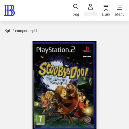
Søg
Log ind
Husk
Menu
Spil / computerspil