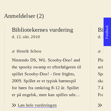
Anmeldelser (2)
Feedback
Bibliotekernes vurdering
Bibli
d. 12. okt. 2010
d. 12. 
Henrik Schou
Kres
af
af
Nintendo DS, Wii. Scooby-Doo! and
Playst
the spooky swamp er efterfølgeren til
actions
spillet Scooby-Doo! - first frights,
Sprog:
2009. Spillet er et typisk børnespil
skærmt
for børn fra omkring 8-12 år. Spillet
7 år pl
er på engelsk, men kan spilles uden
Fra 9 å
større sprogkundskaber. PEGI 7
.
Scoopy
Læs hele vurderingen
Læs
Granddanoisen Scooby-Doo! og
hovedpe