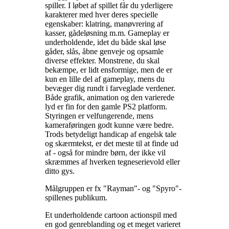
spiller. I løbet af spillet får du yderligere
karakterer med hver deres specielle
egenskaber: klatring, manøvrering af
kasser, gådeløsning m.m. Gameplay er
underholdende, idet du både skal løse
gåder, slås, åbne genveje og opsamle
diverse effekter. Monstrene, du skal
bekæmpe, er lidt ensformige, men de er
kun en lille del af gameplay, mens du
bevæger dig rundt i farveglade verdener.
Både grafik, animation og den varierede
lyd er fin for den gamle PS2 platform.
Styringen er velfungerende, mens
kameraføringen godt kunne være bedre.
Trods betydeligt handicap af engelsk tale
og skærmtekst, er det meste til at finde ud
af - også for mindre børn, der ikke vil
skræmmes af hverken tegneserievold eller
ditto gys
.
Målgruppen er fx "Rayman"- og "Spyro"-
spillenes publikum
.
Et underholdende cartoon actionspil med
en god genreblanding og et meget varieret