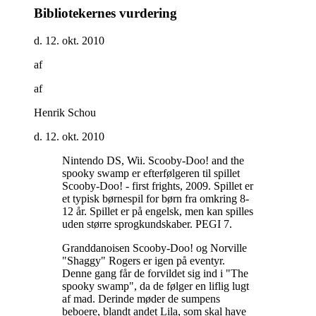
Bibliotekernes vurdering
d. 12. okt. 2010
af
af
Henrik Schou
d. 12. okt. 2010
Nintendo DS, Wii. Scooby-Doo! and the
spooky swamp er efterfølgeren til spillet
Scooby-Doo! - first frights, 2009. Spillet er
et typisk børnespil for børn fra omkring 8-
12 år. Spillet er på engelsk, men kan spilles
uden større sprogkundskaber. PEGI 7
.
Granddanoisen Scooby-Doo! og Norville
"Shaggy" Rogers er igen på eventyr.
Denne gang får de forvildet sig ind i "The
spooky swamp", da de følger en liflig lugt
af mad. Derinde møder de sumpens
beboere, blandt andet Lila, som skal have