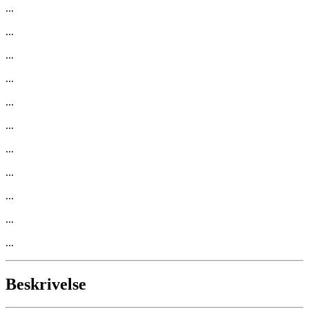
...
...
...
...
...
...
...
...
...
...
...
Beskrivelse