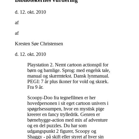
d. 12. okt. 2010
af
af
Kresten Søe Christensen
d. 12. okt. 2010
Playstation 2. Nemt cartoon actionspil for
børn og barnlige. Sprog: med engelsk tale,
manual og skærmtekst. Dansk lynmanual.
PEGI: 7 år plus ikoner for vold og skræk.
Fra 9 år
.
Scoopy-Doo fra tegnefilmen er her
hovedpersonen i sit eget cartoon univers i
spøgelsessumpen, hvor en mystisk pige
kreerer en fancy trylledrik. Genren er
børnehygge-action med mix af adventure
og en del puzzles. Du har som
udgangspunkt 2 figurer, Scoopy og
Shaggy - på skift eller styret af hver sin