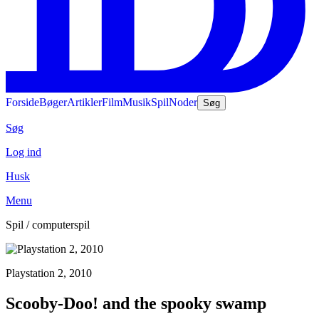
Forside
Bøger
Artikler
Film
Musik
Spil
Noder
Søg
Søg
Log ind
Husk
Menu
Spil / computerspil
Playstation 2, 2010
Scooby-Doo! and the spooky swamp