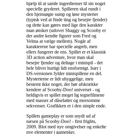
hjælp til at samle ingredienser til sin noget
specielle gryderet. Spilleren skal rundt i
den hjemsøgte sump og løse mysterier
(typisk ved at finde ting og besejre fjender)
og dette kan gøres med lige den karakter
man ønsker (udover Shaggy og Scooby er
der andre kendte figurer som Fred og
Velma at vælge mellem). Nogle af
karakterene har specielle angreb, men
ellers fungerer de ens. Spillet er et klassisk
3D action adventure, hvor man skal
besejre fjender og deltage i minispil - det
hele bliver hurtigt lidt ensformigt. Især i
DS-versionen fylder minispillene en del.
Mysterierne er lidt uhyggelige, men
bestemt ikke noget, der bør afskrække
kendere af Scooby-Doo! universet - og
heldigvis er spillet meget lig tegnefilmene
med masser af dåselatter og morsomme
sekvenser. Grafikken er i den simple ende
.
Spillets gameplay er som snydt ud af
næsen på Scooby-Doo! - first frights,
2009. Blot med nye omgivelser og enkelte
nye elementer i gameplay
.