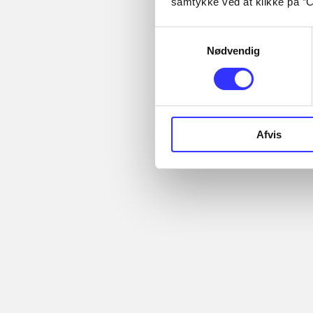
samtykke ved at klikke på ”C
...
Alle registrerede artikler
...
fordelt på udgivelser
Samtykkevalg
...
Nødvendig
Minder om
Afvis
Lego Indiana 
original adve