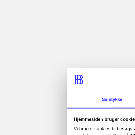
Tidsskrift
Artiklen er en del af
Artikler med
samme emner
Fra
Samtykke
Hjemmesiden bruger cookie
...
Vi bruger cookies til besøgsst
Artikler
...