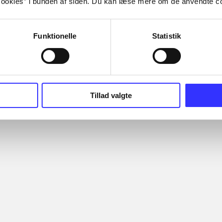
ookies” i bunden af siden. Du kan læse mere om de anvendte co
Funktionelle
Statistik
Tillad valgte
Jones - the
Kung fu panda 2
Call of duty -
ntures