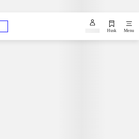
Spørg en bibliotekar
Hent dine bestillinger på dit foretrukne bibliotek
Log ind
Husk
Menu