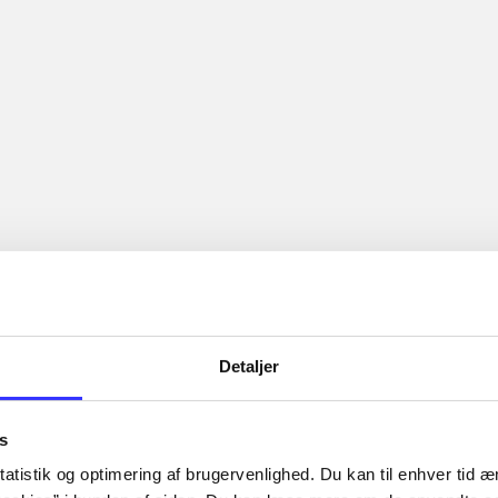
Artiklerne i
handler ofte om
lorem ipsum dolor sit amet ...
Tidsskrift
Detaljer
s
atistik og optimering af brugervenlighed. Du kan til enhver tid æn