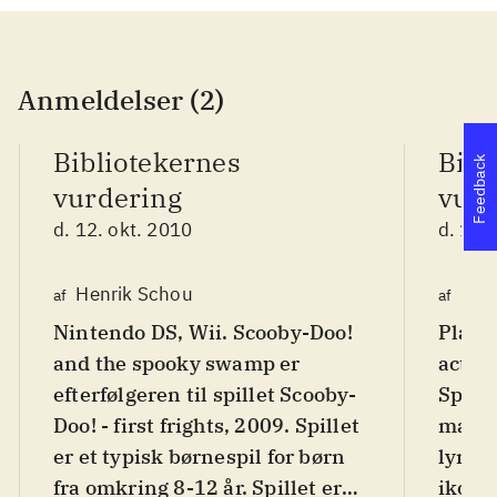
Anmeldelser (2)
Bibliotekernes
Bibl
Feedback
vurdering
vurd
d. 12. okt. 2010
d. 12.
Henrik Schou
Kre
af
af
Nintendo DS, Wii. Scooby-Doo!
Plays
and the spooky swamp er
action
efterfølgeren til spillet Scooby-
Sprog
Doo! - first frights, 2009. Spillet
manua
er et typisk børnespil for børn
lynma
fra omkring 8-12 år. Spillet er
ikoner