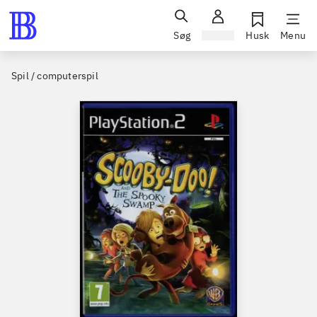
Søg
Log ind
Husk
Menu
Spil / computerspil