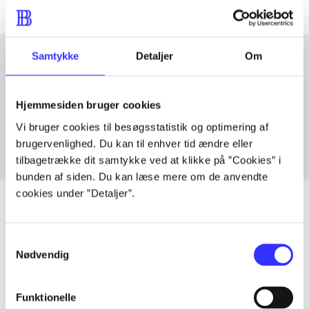
Samtykke
Detaljer
Om
Artikler med samme emner
Hjemmesiden bruger cookies
Fra
Vi bruger cookies til besøgsstatistik og optimering af
brugervenlighed. Du kan til enhver tid ændre eller
tilbagetrække dit samtykke ved at klikke på ”Cookies” i
bunden af siden. Du kan læse mere om de anvendte
cookies under ”Detaljer”.
Samtykkevalg
Artikler
Nødvendig
Alle registrerede artikler fordelt på udgivelser
Funktionelle
...