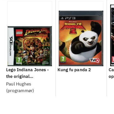
Lego Indiana Jones -
Kung fu panda 2
Ca
the original
op
adventures
Paul Hughes
(programmør)