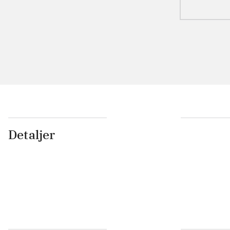
Detaljer
...
...
...
...