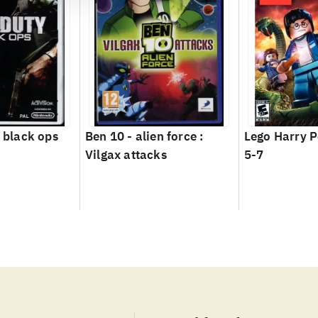
- black ops
Ben 10 - alien force :
Lego Harry P
Vilgax attacks
5-7