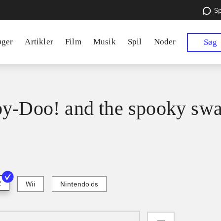
Sp
øger
Artikler
Film
Musik
Spil
Noder
Søg
y-Doo! and the spooky sw
2
Wii
Nintendo ds