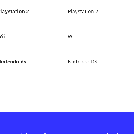
reb, men ellers fungerer de ens. Spillet er et klass
laystation 2
Playstation 2
enture, hvor man skal besejre fjender og deltage i m
e bliver hurtigt lidt ensformigt. Især i DS-versionen
ispillene en del. Mysterierne er lidt uhyggelige, 
ii
Wii
e noget, der bør afskrække kendere af Scooby-Doo! 
digvis er spillet meget lig tegnefilmene med masser
morsomme sekvenser. Grafikken er i den simple en
intendo ds
Nintendo DS
llets gameplay er som snydt ud af næsen på Scooby-D
ghts, 2009. Blot med nye omgivelser og enkelte nye
meplay
.
oby-Doo! fans vil bestemt ikke blive skuffet - men 
 af bangebuksens eventyr, så er dette spil næppe n
ve imponeret over
.