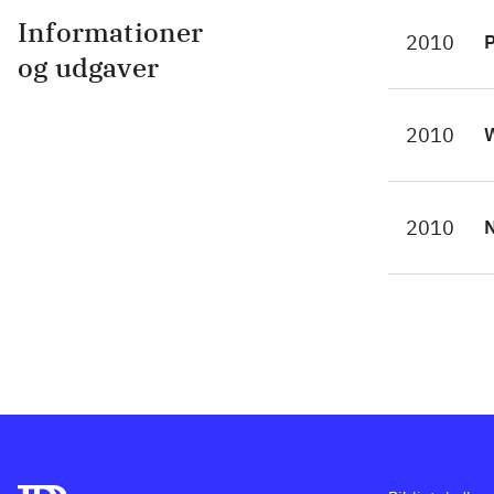
ang
Informationer
2010
P
adv
og udgaver
hel
min
2010
W
ikk
hel
og 
2010
N
Spi
fri
ga
Sco
fan
bli