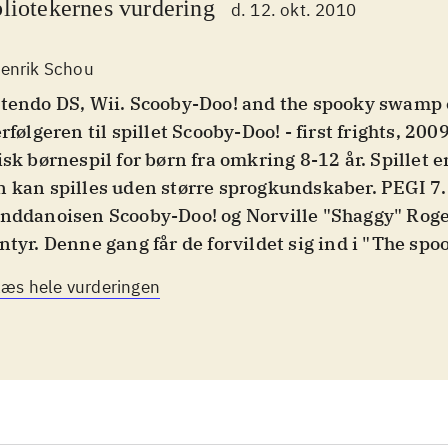
liotekernes vurdering
d. 12. okt. 2010
enrik Schou
tendo DS, Wii. Scooby-Doo! and the spooky swamp 
erfølgeren til spillet Scooby-Doo! - first frights, 2009
isk børnespil for børn fra omkring 8-12 år. Spillet e
 kan spilles uden større sprogkundskaber. PEGI 7
nddanoisen Scooby-Doo! og Norville "Shaggy" Roge
ntyr. Denne gang får de forvildet sig ind i "The sp
de følger en liflig lugt af mad. Derinde møder de s
Læs hele vurderingen
oere, blandt andet Lila, som skal have hjælp til at 
redienser til sin noget specielle gryderet. Spilleren
 hjemsøgte sump og løse mysterier (typisk ved at fi
ejre fjender) og dette kan gøres med lige den kara
ker (udover Shaggy og Scooby er der andre kendte 
d og Velma at vælge mellem). Nogle af karakterene 