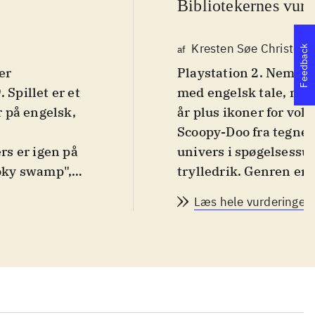
Bibliotekernes vurd
Kresten Søe Christens
af
Feedback
er
Playstation 2. Nemt ca
. Spillet er et
med engelsk tale, ma
r på engelsk,
år plus ikoner for vold
.
Scoopy-Doo fra tegnef
rs er igen på
univers i spøgelsessu
ooky swamp",
trylledrik. Genren er
umpens
del puzzles. Du har s
Læs hele vurderingen
samle
på skift eller styret af 
 skal rundt i
yderligere karakterer
nde ting og
klatring, manøvrering
kter man
underholdende, idet du
figurer som
opsamle diverse effek
har specielle
ensformige, men de er