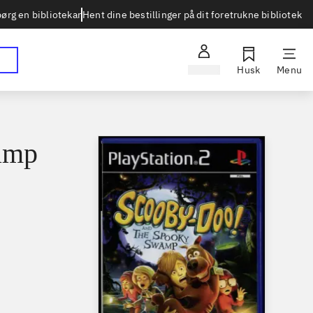
Hent dine bestillinger på dit foretrukne bibliotek
ørg en bibliotekar
Log ind
Husk
Menu
amp