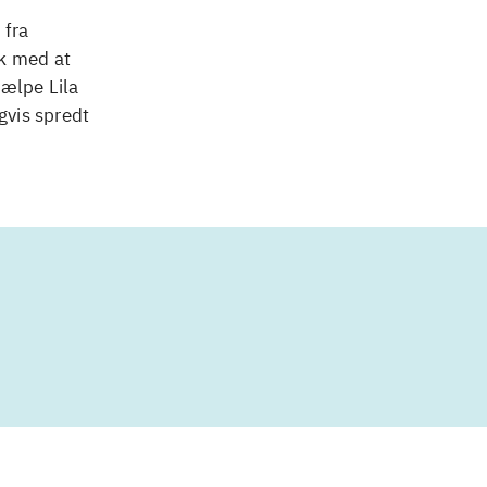
 fra
ok med at
jælpe Lila
gvis spredt