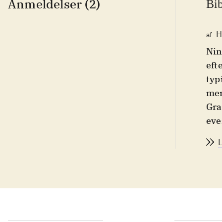
Anmeldelser (2)
Bib
H
af
Nin
eft
typ
men
Gra
eve
da 
beb
ing
den
bes
øns
Fre