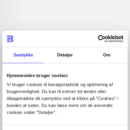
Artikler med samme emner
Fra
Samtykke
Detaljer
Om
Hjemmesiden bruger cookies
Vi bruger cookies til besøgsstatistik og optimering af
brugervenlighed. Du kan til enhver tid ændre eller
tilbagetrække dit samtykke ved at klikke på ”Cookies” i
Artikler
bunden af siden. Du kan læse mere om de anvendte
cookies under ”Detaljer”.
Alle registrerede artikler fordelt på udgivelser
...