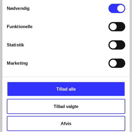
Samtykkevalg
...
Nødvendig
...
...
...
Funktionelle
Statistik
Minder om
Marketing
Tillad alle
Tillad valgte
Afvis