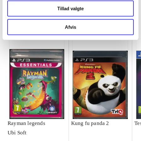
Tillad valgte
Minder om
Afvis
Rayman legends
Kung fu panda 2
Te
Ubi Soft