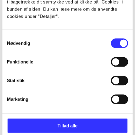
tilbagetrække dit samtykke ved at klikke på ”Cookies” i
Artikler
bunden af siden. Du kan læse mere om de anvendte
cookies under ”Detaljer”.
Alle registrerede artikler fordelt på udgivelser
...
Samtykkevalg
Nødvendig
...
Funktionelle
...
Statistik
...
Marketing
...
Tillad alle