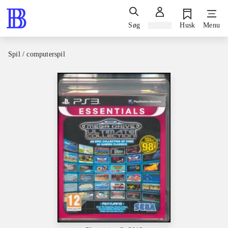
Søg
Log ind
Husk
Menu
Spil / computerspil